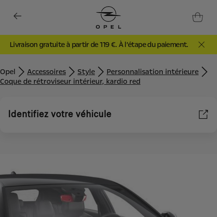
Livraison gratuite à partir de 119 €. À l’étape du paiement.
Opel
Accessoires
Style
Personnalisation intérieure
Coque de rétroviseur intérieur, kardio red
Identifiez votre véhicule
Nous utilisons des cookies et/ou d’autres outils de suivi (les «
Outils ») afin de vous garantir la meilleure expérience possible
sur notre site web. Ils nous permettent de vous fournir des
fonctionnalités essentielles telles que la sécurité, la gestion du
réseau et l’accessibilité. Les Outils améliorent la convivialité et
les performances grâce à diverses fonctionnalités telles que la