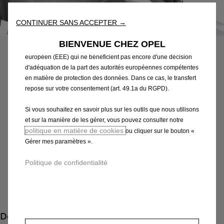
reconnaissance de la langue et les résultats de recherche, et
améliorent ainsi ce que nous vous proposons. Notre site web
CONTINUER SANS ACCEPTER →
Code
98413981PQ
peut également utiliser des Outils tiers afin de vous proposer des
COQUE DE RÉTROVISEUR
publicités plus pertinentes. Certains Outils peuvent être traités par
BIENVENUE CHEZ OPEL
des tiers situés dans des pays hors de l'Espace économique
INTÉRIEUR, KARDIO RED
européen (EEE) qui ne bénéficient pas encore d'une décision
d'adéquation de la part des autorités européennes compétentes
en matière de protection des données. Dans ce cas, le transfert
65,62 €
TTC/unité
repose sur votre consentement (art. 49.1a du RGPD).
P
r
Si vous souhaitez en savoir plus sur les outils que nous utilisons
-
+
i
et sur la manière de les gérer, vous pouvez consulter notre
Q
Derniers produits en stock !
politique en matière de cookies
ou cliquer sur le bouton «
c
u
Gérer mes paramètres ».
e
AJOUTER AU PANIER
a
i
Politique de confidentialité
n
s
Livraison :
14/08
t
6
Paiement en plusieurs fois
i
5
t
,
Description
y
6