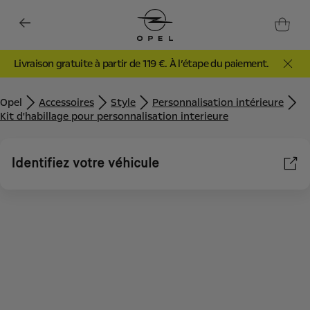
gratuite à partir de 119 €. À l’étape du paiement.
PROMO Bar
Opel
Accessoires
Style
Personnalisation intérieure
Kit d'habillage pour personnalisation interieure
Identifiez votre véhicule