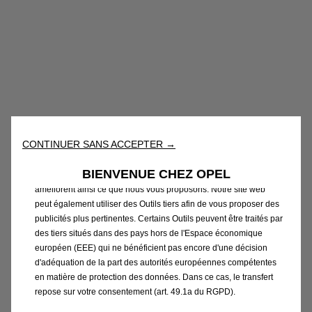
Nous utilisons des cookies et/ou d’autres outils de suivi (les «
Outils ») afin de vous garantir la meilleure expérience possible
sur notre site web. Ils nous permettent de vous fournir des
fonctionnalités essentielles telles que la sécurité, la gestion du
CONTINUER SANS ACCEPTER →
réseau et l’accessibilité. Les Outils améliorent la convivialité et
les performances grâce à diverses fonctionnalités telles que la
BIENVENUE CHEZ OPEL
reconnaissance de la langue et les résultats de recherche, et
améliorent ainsi ce que nous vous proposons. Notre site web
peut également utiliser des Outils tiers afin de vous proposer des
publicités plus pertinentes. Certains Outils peuvent être traités par
Code
13427085
des tiers situés dans des pays hors de l'Espace économique
KIT D'HABILLAGE POUR
européen (EEE) qui ne bénéficient pas encore d'une décision
d'adéquation de la part des autorités européennes compétentes
PERSONNALISATION
en matière de protection des données. Dans ce cas, le transfert
repose sur votre consentement (art. 49.1a du RGPD).
INTERIEURE