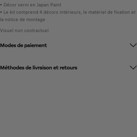
d
• Décor verni en Japan Paint
/
t
• Le kit comprend 4 décors intérieurs, le matériel de fixation et
u
o
la notice de montage
n
:
i
Visuel non contractuel
1
t
é
Modes de paiement
Méthodes de livraison et retours