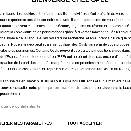
114,41 €
TTC/unité
P
utilisons des cookies et/ou d’autres outils de suivi (les « Outils ») afin de vous gara
leure expérience possible sur notre site web. Ils nous permettent de vous fournir de
r
-
+
Produit en rup
ionnalités essentielles telles que la sécurité, la gestion du réseau et l’accessibilité.
i
iorent la convivialité et les performances grâce à diverses fonctionnalités telles que
Q
c
nnaissance de la langue et les résultats de recherche, et améliorent ainsi ce que 
u
e
osons. Notre site web peut également utiliser des Outils tiers afin de vous propose
a
i
icités plus pertinentes. Certains Outils peuvent être traités par des tiers situés dan
n
s
 de l'Espace économique européen (EEE) qui ne bénéficient pas encore d'une déc
t
1
équation de la part des autorités européennes compétentes en matière de protecti
i
ées. Dans ce cas, le transfert repose sur votre consentement (art. 49.1a du RGPD)
1
t
4
ous souhaitez en savoir plus sur les outils que nous utilisons et sur la manière de le
y
Paiement en plusieurs fois
,
politique en matière de cookies
 pouvez consulter notre
ou cliquer sur le bou
u
4
paramètres ».
p
1
d
€
tique de confidentialité
a
sportif de votre Opel Insignia Sports Tourer avec ces déflecteu
T
t
293310)
T
GÉRER MES PARAMÈTRES
TOUT ACCEPTER
e
C