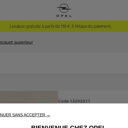
Livraison gratuite à partir de 119 €. À l’étape du paiement.
ecquet superieur
Code
13293311
BECQUET
NUER SANS ACCEPTER →
BIENVENUE CHEZ OPEL