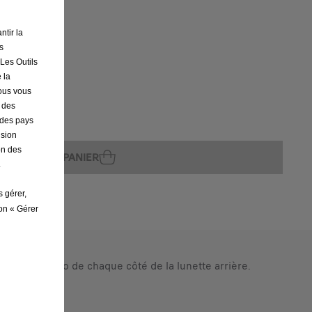
ntir la
s
ture
 Les Outils
 la
nous vous
r des
s des pays
ision
on des
AJOUTER AU PANIER
.
s gérer,
ton « Gérer
rs noir piano de chaque côté de la lunette arrière.