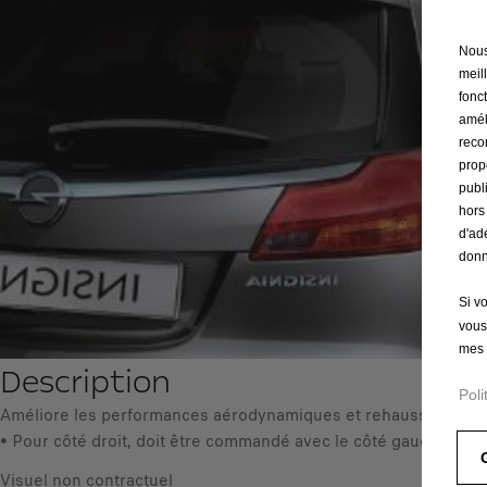
Nous 
meil
fonct
amél
reco
prop
publ
hors
d'ad
donn
Si v
vous
mes 
Description
Poli
Améliore les performances aérodynamiques et rehausse le style 
• Pour côté droit, doit être commandé avec le côté gauche (13
Visuel non contractuel