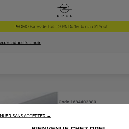
PROMO Barres de Toit - 20%. Du 1er Juin au 31 Aout
ecors adhesifs - noir
Code
1684402880
DECORS A
NUER SANS ACCEPTER →
BIENVENUE CHEZ OPEL