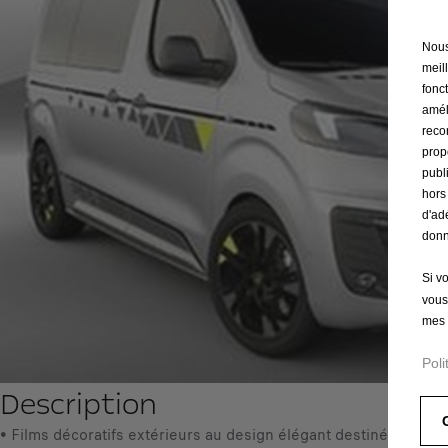
Nous 
meil
fonct
amél
reco
prop
publ
hors
d'ad
donn
Si v
vous
mes 
Poli
Description
• Films décoratifs extérieurs au design élégant destinés au cap