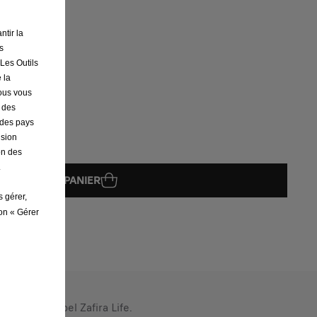
ntir la
s
its en stock !
 Les Outils
 la
nous vous
r des
s des pays
ision
on des
.
AJOUTER AU PANIER
s gérer,
ton « Gérer
e à votre Opel Zafira Life.