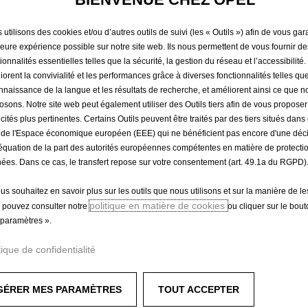
595,24 €
TTC/unité
P
utilisons des cookies et/ou d’autres outils de suivi (les « Outils ») afin de vous gara
leure expérience possible sur notre site web. Ils nous permettent de vous fournir de
r
-
+
Derniers produ
ionnalités essentielles telles que la sécurité, la gestion du réseau et l’accessibilité.
i
iorent la convivialité et les performances grâce à diverses fonctionnalités telles que
Q
c
nnaissance de la langue et les résultats de recherche, et améliorent ainsi ce que 
u
e
osons. Notre site web peut également utiliser des Outils tiers afin de vous propose
a
i
icités plus pertinentes. Certains Outils peuvent être traités par des tiers situés dan
n
s
 de l'Espace économique européen (EEE) qui ne bénéficient pas encore d'une déc
t
5
équation de la part des autorités européennes compétentes en matière de protecti
i
ées. Dans ce cas, le transfert repose sur votre consentement (art. 49.1a du RGPD)
9
t
5
ous souhaitez en savoir plus sur les outils que nous utilisons et sur la manière de le
y
,
politique en matière de cookies
 pouvez consulter notre
ou cliquer sur le bou
Livraison :
12/08
u
2
paramètres ».
p
4
Paiement en plusieurs fois
d
€
tique de confidentialité
a
T
t
T
GÉRER MES PARAMÈTRES
TOUT ACCEPTER
e
C
ot, côté du véhicule et hayon pour ajouter une touche personnell