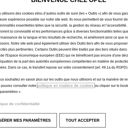
114,40 €
TTC/unité
P
utilisons des cookies et/ou d’autres outils de suivi (les « Outils ») afin de vous gara
leure expérience possible sur notre site web. Ils nous permettent de vous fournir de
r
-
+
Produit en rup
ionnalités essentielles telles que la sécurité, la gestion du réseau et l’accessibilité.
i
iorent la convivialité et les performances grâce à diverses fonctionnalités telles que
Q
c
nnaissance de la langue et les résultats de recherche, et améliorent ainsi ce que 
u
e
osons. Notre site web peut également utiliser des Outils tiers afin de vous propose
a
i
icités plus pertinentes. Certains Outils peuvent être traités par des tiers situés dan
Paiement en plusieurs fois
n
s
 de l'Espace économique européen (EEE) qui ne bénéficient pas encore d'une déc
t
1
équation de la part des autorités européennes compétentes en matière de protecti
i
ées. Dans ce cas, le transfert repose sur votre consentement (art. 49.1a du RGPD)
1
t
4
ajouter une touche personnelle à votre Astra.
ous souhaitez en savoir plus sur les outils que nous utilisons et sur la manière de le
y
,
politique en matière de cookies
 pouvez consulter notre
ou cliquer sur le bou
u
4
paramètres ».
p
0
d
€
tique de confidentialité
a
T
t
T
GÉRER MES PARAMÈTRES
TOUT ACCEPTER
e
C