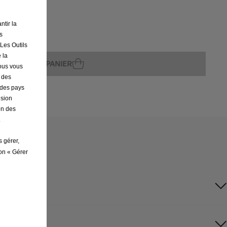
ntir la
s
ture
 Les Outils
 la
AJOUTER AU PANIER
nous vous
r des
s des pays
ision
on des
.
s gérer,
ton « Gérer