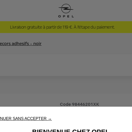
Livraison gratuite à partir de 119 €. À l’étape du paiement.
ecors adhesifs - noir
Code
98446201XK
DECORS A
NUER SANS ACCEPTER →
BIENVENUE CHEZ OPEL