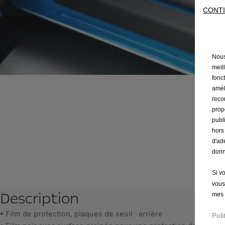
CONTI
Nous 
meil
fonct
amél
reco
prop
publ
hors
d'ad
donn
Si v
vous
Description
mes 
• Film de protection, plaques de seuil - arrière
Poli