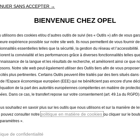
LATERAU
NUER SANS ACCEPTER →
BIENVENUE CHEZ OPEL
CAISSE -
utilisons des cookies et/ou d’autres outils de suivi (les « Outils ») afin de vous gara
leure expérience possible sur notre site web. Ils nous permettent de vous fournir de
75,50 €
ionnalités essentielles telles que la sécurité, la gestion du réseau et l’accessibilité.
TTC/unité
iorent la convivialité et les performances grâce à diverses fonctionnalités telles que
P
nnaissance de la langue et les résultats de recherche, et améliorent ainsi ce que 
r
osons. Notre site web peut également utiliser des Outils tiers afin de vous propose
-
+
Produit en rup
i
icités plus pertinentes. Certains Outils peuvent être traités par des tiers situés dan
Q
 de l'Espace économique européen (EEE) qui ne bénéficient pas encore d'une déc
c
u
équation de la part des autorités européennes compétentes en matière de protecti
e
ées. Dans ce cas, le transfert repose sur votre consentement (art. 49.1a du RGPD)
a
i
Paiement en plusieurs fois
n
s
ous souhaitez en savoir plus sur les outils que nous utilisons et sur la manière de le
t
7
politique en matière de cookies
 pouvez consulter notre
ou cliquer sur le bou
i
5
paramètres ».
t
,
y
tique de confidentialité
5