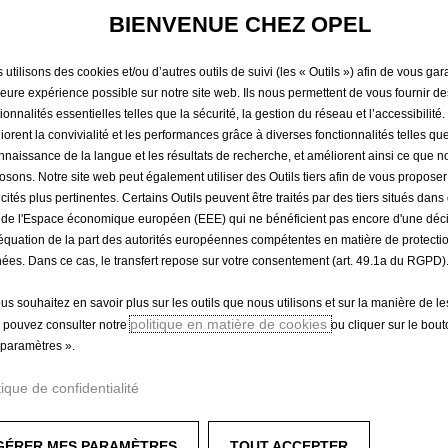
PROTECT
BIENVENUE CHEZ OPEL
utilisons des cookies et/ou d’autres outils de suivi (les « Outils ») afin de vous gara
56,08 €
leure expérience possible sur notre site web. Ils nous permettent de vous fournir de
TTC/unité
ionnalités essentielles telles que la sécurité, la gestion du réseau et l’accessibilité.
P
iorent la convivialité et les performances grâce à diverses fonctionnalités telles que
r
-
+
Produit en rup
nnaissance de la langue et les résultats de recherche, et améliorent ainsi ce que 
i
osons. Notre site web peut également utiliser des Outils tiers afin de vous propose
Q
c
icités plus pertinentes. Certains Outils peuvent être traités par des tiers situés dan
u
e
 de l'Espace économique européen (EEE) qui ne bénéficient pas encore d'une déc
a
i
équation de la part des autorités européennes compétentes en matière de protecti
n
ées. Dans ce cas, le transfert repose sur votre consentement (art. 49.1a du RGPD)
s
Paiement en plusieurs fois
t
5
ous souhaitez en savoir plus sur les outils que nous utilisons et sur la manière de le
i
6
politique en matière de cookies
 pouvez consulter notre
ou cliquer sur le bou
t
,
paramètres ».
y
0
u
8
tique de confidentialité
rayures, les projections de pierres, etc.
p
€
d
T
GÉRER MES PARAMÈTRES
TOUT ACCEPTER