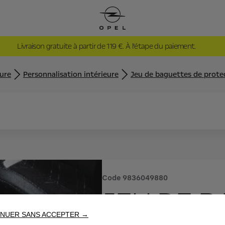
Livraison gratuite à partir de 119 €. À l’étape du paiement.
eure
Personnalisation intérieure
Jeu de baguettes de protec
Code
9836049880
JEU DE 
NUER SANS ACCEPTER →