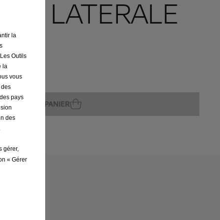
ION LATERALE
ntir la
s
 Les Outils
 la
ture
nous vous
r des
s des pays
AJOUTER AU PANIER
ision
on des
.
s gérer,
ton « Gérer