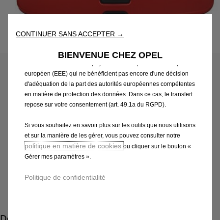
réseau et l’accessibilité. Les Outils améliorent la convivialité et
les performances grâce à diverses fonctionnalités telles que la
reconnaissance de la langue et les résultats de recherche, et
améliorent ainsi ce que nous vous proposons. Notre site web
CONTINUER SANS ACCEPTER →
Code
13415616
peut également utiliser des Outils tiers afin de vous proposer des
COQUILLE DE RÉTROVISEUR
publicités plus pertinentes. Certains Outils peuvent être traités par
BIENVENUE CHEZ OPEL
des tiers situés dans des pays hors de l'Espace économique
INTERIEUR
européen (EEE) qui ne bénéficient pas encore d'une décision
d'adéquation de la part des autorités européennes compétentes
en matière de protection des données. Dans ce cas, le transfert
64,16 €
TTC/unité
repose sur votre consentement (art. 49.1a du RGPD).
P
r
Si vous souhaitez en savoir plus sur les outils que nous utilisons
-
+
i
et sur la manière de les gérer, vous pouvez consulter notre
Q
Produit en rupture
politique en matière de cookies
ou cliquer sur le bouton «
c
u
Gérer mes paramètres ».
e
AJOUTER AU PANIER
a
i
Politique de confidentialité
n
s
Paiement en plusieurs fois
t
6
i
4
Description
t