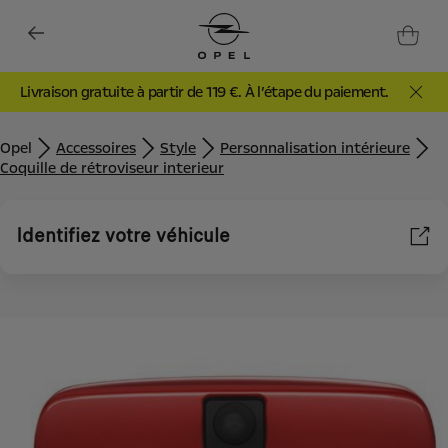
Livraison gratuite à partir de 119 €. À l’étape du paiement.
Opel
Accessoires
Style
Personnalisation intérieure
Coquille de rétroviseur interieur
Identifiez votre véhicule
Nous utilisons des cookies et/ou d’autres outils de suivi (les «
Outils ») afin de vous garantir la meilleure expérience possible
sur notre site web. Ils nous permettent de vous fournir des
fonctionnalités essentielles telles que la sécurité, la gestion du