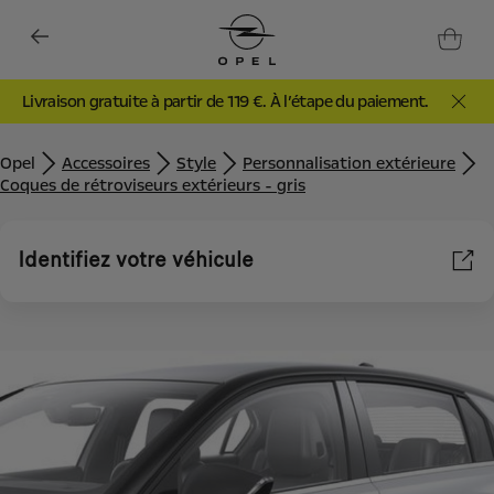
Livraison gratuite à partir de 119 €. À l’étape du paiement.
Opel
Accessoires
Style
Personnalisation extérieure
Coques de rétroviseurs extérieurs - gris
Identifiez votre véhicule
Nous utilisons des cookies et/ou d’autres outils de suivi (les «
Outils ») afin de vous garantir la meilleure expérience possible
sur notre site web. Ils nous permettent de vous fournir des
fonctionnalités essentielles telles que la sécurité, la gestion du
réseau et l’accessibilité. Les Outils améliorent la convivialité et
les performances grâce à diverses fonctionnalités telles que la