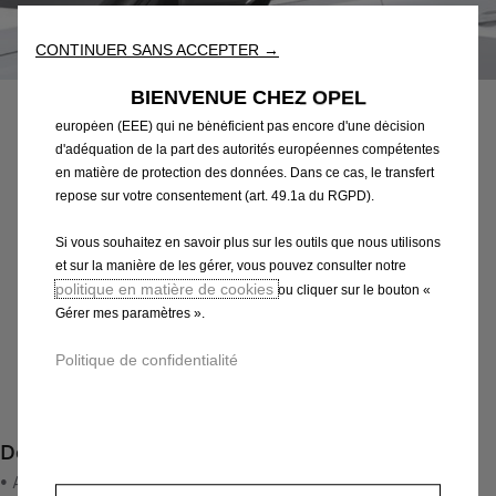
reconnaissance de la langue et les résultats de recherche, et
améliorent ainsi ce que nous vous proposons. Notre site web
CONTINUER SANS ACCEPTER →
Code
98445343XS
peut également utiliser des Outils tiers afin de vous proposer des
COQUES DE RÉTROVISEURS
publicités plus pertinentes. Certains Outils peuvent être traités par
BIENVENUE CHEZ OPEL
des tiers situés dans des pays hors de l'Espace économique
EXTÉRIEURS - GRIS
européen (EEE) qui ne bénéficient pas encore d'une décision
d'adéquation de la part des autorités européennes compétentes
en matière de protection des données. Dans ce cas, le transfert
149,52 €
TTC/unité
repose sur votre consentement (art. 49.1a du RGPD).
P
r
Si vous souhaitez en savoir plus sur les outils que nous utilisons
-
+
i
et sur la manière de les gérer, vous pouvez consulter notre
Q
Produit en rupture
politique en matière de cookies
ou cliquer sur le bouton «
c
u
Gérer mes paramètres ».
e
AJOUTER AU PANIER
a
i
Politique de confidentialité
n
s
Paiement en plusieurs fois
t
1
i
4
Description
t
9
y
• Ajoutez ce jeu de 2 coques de rétroviseur de couleur grise
,