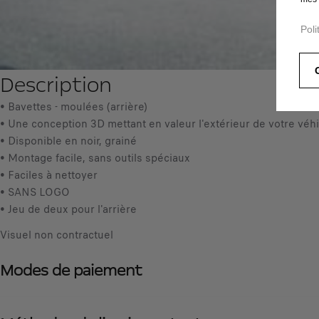
Poli
Description
• Bavettes - moulées (arrière)
• Une conception 3D mettant en valeur l'extérieur de votre véhi
• Disponible en noir, grainé
• Montage facile, sans outils spéciaux
• Faciles à nettoyer
• SANS LOGO
• Jeu de deux pour l'arrière
Visuel non contractuel
Modes de paiement