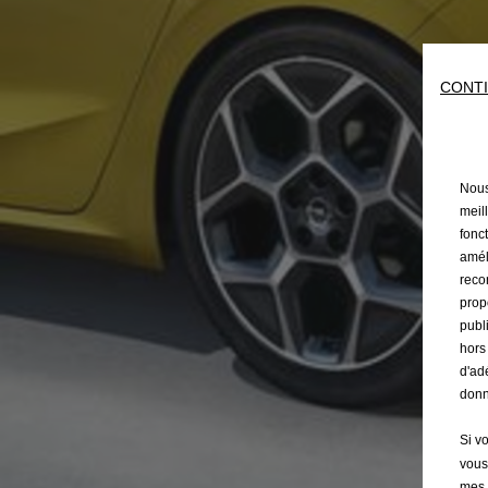
CONTI
Nous 
meil
fonct
amél
reco
prop
publ
hors
d'ad
donn
Si v
vous
mes 