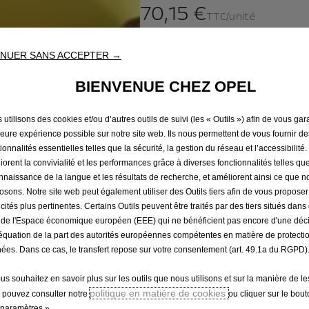
70,15 €
TTC/unité
P
r
-
+
NUER SANS ACCEPTER →
i
Q
c
BIENVENUE CHEZ OPEL
u
e
a
i
utilisons des cookies et/ou d’autres outils de suivi (les « Outils ») afin de vous gara
n
s
leure expérience possible sur notre site web. Ils nous permettent de vous fournir de
t
7
ionnalités essentielles telles que la sécurité, la gestion du réseau et l’accessibilité.
i
iorent la convivialité et les performances grâce à diverses fonctionnalités telles que
0
t
nnaissance de la langue et les résultats de recherche, et améliorent ainsi ce que 
,
osons. Notre site web peut également utiliser des Outils tiers afin de vous propose
y
1
icités plus pertinentes. Certains Outils peuvent être traités par des tiers situés dan
u
5
 de l'Espace économique européen (EEE) qui ne bénéficient pas encore d'une déc
p
€
équation de la part des autorités européennes compétentes en matière de protecti
d
T
ées. Dans ce cas, le transfert repose sur votre consentement (art. 49.1a du RGPD)
a
T
t
ous souhaitez en savoir plus sur les outils que nous utilisons et sur la manière de le
C
politique en matière de cookies
e
 pouvez consulter notre
ou cliquer sur le bou
/
paramètres ».