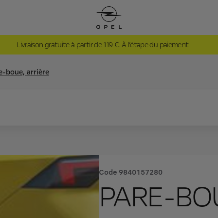
Livraison gratuite à partir de 119 €. À l’étape du paiement.
e-boue, arrière
Code
9840157280
PARE-BOU