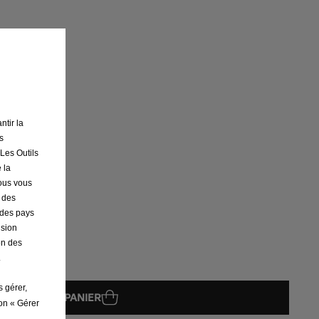
ntir la
s
 Les Outils
 la
nous vous
r des
s des pays
ision
on des
.
s gérer,
AJOUTER AU PANIER
ton « Gérer