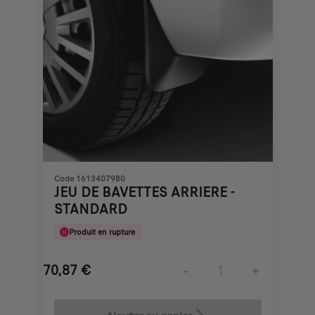
Code 1613407980
JEU DE BAVETTES ARRIERE -
STANDARD
Produit en rupture
70,87
€
-
+
Price
Quantity
is
updated