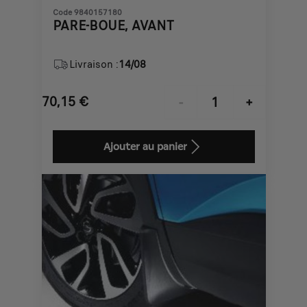
Code 9840157180
PARE-BOUE, AVANT
Livraison :
14/08
70,15
€
-
+
Price
Quantity
is
updated
Ajouter au panier
70,15
to:
€
1