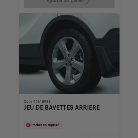
Ajouter au panier
70,87
to:
€
1
Code 42615969
JEU DE BAVETTES ARRIERE
Produit en rupture