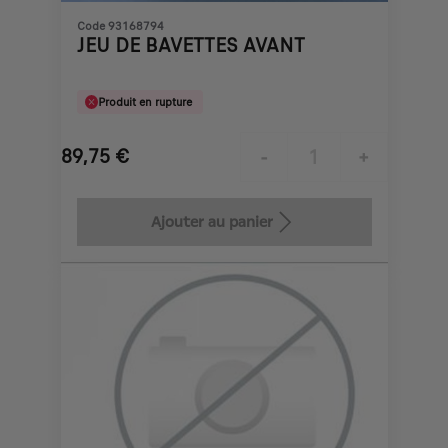
Code 93168794
JEU DE BAVETTES AVANT
Produit en rupture
89,75
€
-
+
Price
Quantity
is
updated
Ajouter au panier
89,75
to:
€
1