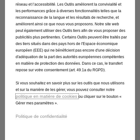
48,80
to:
réseau et l’accessibilité. Les Outils améliorent la convivialité et
€
1
les performances grâce à diverses fonctionnalités telles que la
reconnaissance de la langue et les résultats de recherche, et
améliorent ainsi ce que nous vous proposons. Notre site web
peut également utiliser des Outils tiers afin de vous proposer des
publicités plus pertinentes. Certains Outils peuvent être traités par
des tiers situés dans des pays hors de l'Espace économique
européen (EEE) qui ne bénéficient pas encore d'une décision
d'adéquation de la part des autorités européennes compétentes
en matière de protection des données. Dans ce cas, le transfert
repose sur votre consentement (art. 49.1a du RGPD).
Si vous souhaitez en savoir plus sur les outils que nous utilisons
et sur la manière de les gérer, vous pouvez consulter notre
politique en matière de cookies
ou cliquer sur le bouton «
Code 13432431
Gérer mes paramètres ».
JEU DE BAVETTES AVANT
Politique de confidentialité
Produit en rupture