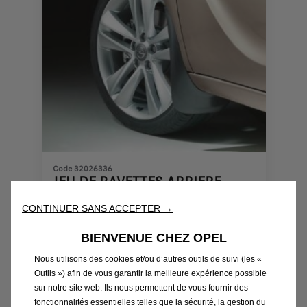
Code 32026336
JEU DE BAVETTES ARRIERE
CONTINUER SANS ACCEPTER →
Produit en rupture
BIENVENUE CHEZ OPEL
48,80
€
-
+
Nous utilisons des cookies et/ou d’autres outils de suivi (les «
Outils ») afin de vous garantir la meilleure expérience possible
Price
Quantity
sur notre site web. Ils nous permettent de vous fournir des
is
updated
Ajouter au panier
fonctionnalités essentielles telles que la sécurité, la gestion du