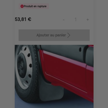
Produit en rupture
53,81
€
-
+
Price
Quantity
is
updated
Ajouter au panier
53,81
to:
€
1