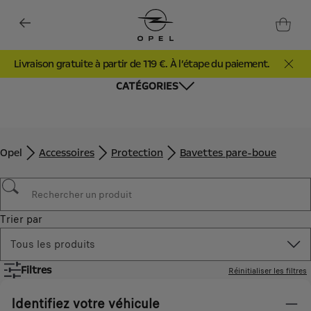
Livraison gratuite à partir de 119 €. À l’étape du paiement.
CATÉGORIES
Opel
Accessoires
Protection
Bavettes pare-boue
Trier par
Tous les produits
Filtres
Réinitialiser les filtres
Identifiez votre véhicule