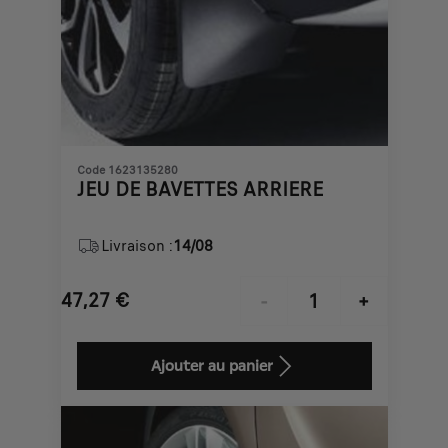
Code 1623135280
JEU DE BAVETTES ARRIERE
Livraison :
14/08
47,27
€
-
+
Price
Quantity
is
updated
Ajouter au panier
47,27
to:
€
1