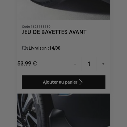
Code 1623135180
JEU DE BAVETTES AVANT
Livraison :
14/08
53,99
€
-
+
Price
Quantity
is
updated
Ajouter au panier
53,99
to:
€
1