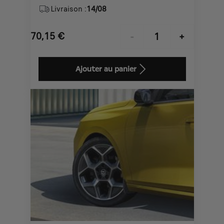
Livraison :
14/08
70,15
€
-
+
Price
Quantity
is
updated
Ajouter au panier
70,15
to:
€
1