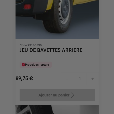
Code 93165595
JEU DE BAVETTES ARRIERE
Produit en rupture
89,75
€
-
+
Price
Quantity
is
updated
Ajouter au panier
89,75
to:
€
1