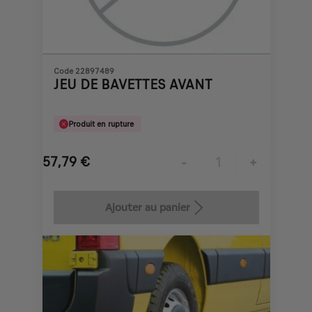
Code 22897489
JEU DE BAVETTES AVANT
Produit en rupture
57,79
€
-
+
Price
Quantity
is
updated
Ajouter au panier
57,79
to:
€
1