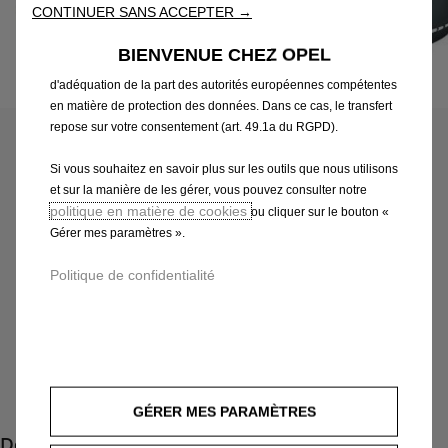
peut également utiliser des Outils tiers afin de vous proposer des
CONTINUER SANS ACCEPTER →
publicités plus pertinentes. Certains Outils peuvent être traités par
des tiers situés dans des pays hors de l'Espace économique
BIENVENUE CHEZ OPEL
européen (EEE) qui ne bénéficient pas encore d'une décision
Code
13391293
d'adéquation de la part des autorités européennes compétentes
en matière de protection des données. Dans ce cas, le transfert
GRILLE D'ENTREE D'AIR SUR
repose sur votre consentement (art. 49.1a du RGPD).
CAPOT
Si vous souhaitez en savoir plus sur les outils que nous utilisons
et sur la manière de les gérer, vous pouvez consulter notre
245,40 €
TTC/unité
politique en matière de cookies
ou cliquer sur le bouton «
P
Gérer mes paramètres ».
r
-
+
Politique de confidentialité
i
Q
Produit en rupture
c
u
e
AJOUTER AU PANIER
a
i
n
s
Paiement en plusieurs fois
t
2
GÉRER MES PARAMÈTRES
i
4
Description
t