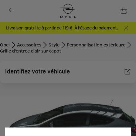
Livraison gratuite à partir de 119 €. À l’étape du paiement.
Opel
Accessoires
Style
Personnalisation extérieure
Grille d'entree d'air sur capot
Identifiez votre véhicule
Nous utilisons des cookies et/ou d’autres outils de suivi (les «
Outils ») afin de vous garantir la meilleure expérience possible
sur notre site web. Ils nous permettent de vous fournir des
fonctionnalités essentielles telles que la sécurité, la gestion du
réseau et l’accessibilité. Les Outils améliorent la convivialité et
les performances grâce à diverses fonctionnalités telles que la
reconnaissance de la langue et les résultats de recherche, et
améliorent ainsi ce que nous vous proposons. Notre site web