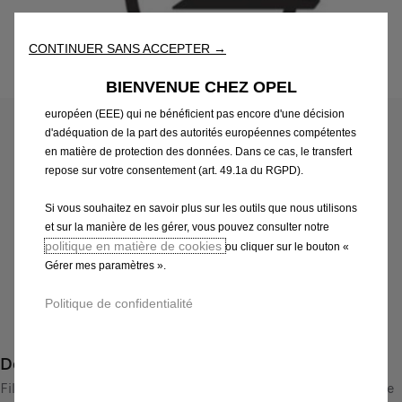
les performances grâce à diverses fonctionnalités telles que la
reconnaissance de la langue et les résultats de recherche, et
améliorent ainsi ce que nous vous proposons. Notre site web
CONTINUER SANS ACCEPTER →
peut également utiliser des Outils tiers afin de vous proposer des
publicités plus pertinentes. Certains Outils peuvent être traités par
Code
13436189
BIENVENUE CHEZ OPEL
des tiers situés dans des pays hors de l'Espace économique
DECORS ADHESIFS
européen (EEE) qui ne bénéficient pas encore d'une décision
d'adéquation de la part des autorités européennes compétentes
183,85 €
TTC/unité
en matière de protection des données. Dans ce cas, le transfert
P
repose sur votre consentement (art. 49.1a du RGPD).
r
-
+
Si vous souhaitez en savoir plus sur les outils que nous utilisons
i
et sur la manière de les gérer, vous pouvez consulter notre
Q
Produit en rupture
c
politique en matière de cookies
ou cliquer sur le bouton «
u
e
AJOUTER AU PANIER
Gérer mes paramètres ».
a
i
n
s
Politique de confidentialité
Paiement en plusieurs fois
t
1
i
8
Description
t
3
y
Films décoratifs pour l'individualisation de l'Opel ADAM. Cette
,