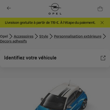
Livraison gratuite à partir de 119 €. À l’étape du paiement.
Opel
Accessoires
Style
Personnalisation extérieure
Decors adhesifs
Identifiez votre véhicule
Nous utilisons des cookies et/ou d’autres outils de suivi (les «
Outils ») afin de vous garantir la meilleure expérience possible
sur notre site web. Ils nous permettent de vous fournir des
fonctionnalités essentielles telles que la sécurité, la gestion du
réseau et l’accessibilité. Les Outils améliorent la convivialité et