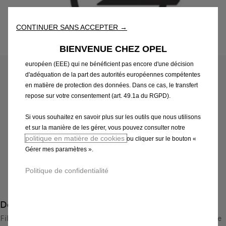
les performances grâce à diverses fonctionnalités telles que la
reconnaissance de la langue et les résultats de recherche, et
améliorent ainsi ce que nous vous proposons. Notre site web
CONTINUER SANS ACCEPTER →
peut également utiliser des Outils tiers afin de vous proposer des
publicités plus pertinentes. Certains Outils peuvent être traités par
Code
13436188
BIENVENUE CHEZ OPEL
des tiers situés dans des pays hors de l'Espace économique
DECORS ADHESIFS
européen (EEE) qui ne bénéficient pas encore d'une décision
d'adéquation de la part des autorités européennes compétentes
162,05 €
TTC/unité
en matière de protection des données. Dans ce cas, le transfert
P
repose sur votre consentement (art. 49.1a du RGPD).
r
-
+
Si vous souhaitez en savoir plus sur les outils que nous utilisons
i
et sur la manière de les gérer, vous pouvez consulter notre
Q
Produit en rupture
c
politique en matière de cookies
ou cliquer sur le bouton «
u
e
AJOUTER AU PANIER
Gérer mes paramètres ».
a
i
n
s
Politique de confidentialité
Paiement en plusieurs fois
t
1
i
6
Description
t
2
y
Films décoratifs pour l'individualisation de l'Opel ADAM. Cette
,