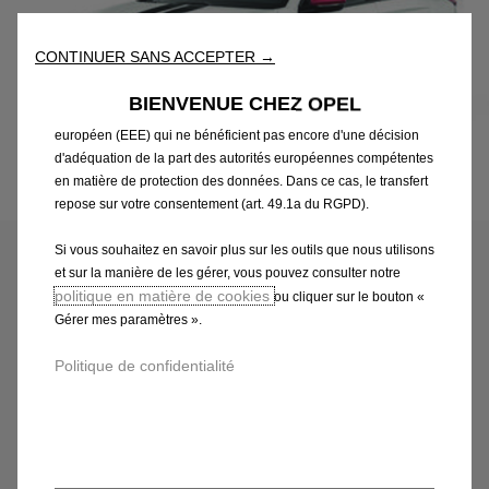
reconnaissance de la langue et les résultats de recherche, et
améliorent ainsi ce que nous vous proposons. Notre site web
CONTINUER SANS ACCEPTER →
peut également utiliser des Outils tiers afin de vous proposer des
publicités plus pertinentes. Certains Outils peuvent être traités par
BIENVENUE CHEZ OPEL
des tiers situés dans des pays hors de l'Espace économique
européen (EEE) qui ne bénéficient pas encore d'une décision
d'adéquation de la part des autorités européennes compétentes
en matière de protection des données. Dans ce cas, le transfert
Code
98360395PC
repose sur votre consentement (art. 49.1a du RGPD).
DECORS ADHESIFS - NOIR
Si vous souhaitez en savoir plus sur les outils que nous utilisons
et sur la manière de les gérer, vous pouvez consulter notre
219,73 €
TTC/unité
politique en matière de cookies
ou cliquer sur le bouton «
P
Gérer mes paramètres ».
r
-
+
i
Politique de confidentialité
Q
c
AJOUTER AU PANIER
u
e
a
i
Livraison :
14/08
n
s
Paiement en plusieurs fois