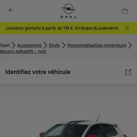
Livraison gratuite à partir de 119 €. À l’étape du paiement.
Opel
Accessoires
Style
Personnalisation extérieure
Decors adhesifs - noir
Identifiez votre véhicule
Nous utilisons des cookies et/ou d’autres outils de suivi (les «
Outils ») afin de vous garantir la meilleure expérience possible
sur notre site web. Ils nous permettent de vous fournir des
fonctionnalités essentielles telles que la sécurité, la gestion du
réseau et l’accessibilité. Les Outils améliorent la convivialité et
les performances grâce à diverses fonctionnalités telles que la