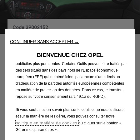
Nous utilisons des cookies et/ou d’autres outils de suivi (les «
Outils ») afin de vous garantir la meilleure expérience possible
sur notre site web. Ils nous permettent de vous fournir des
fonctionnalités essentielles telles que la sécurité, la gestion du
Code
39002152
réseau et l’accessibilité. Les Outils améliorent la convivialité et
KIT D'HABILLAGE POUR
les performances grâce à diverses fonctionnalités telles que la
CONTINUER SANS ACCEPTER →
reconnaissance de la langue et les résultats de recherche, et
PERSONNALISATION
améliorent ainsi ce que nous vous proposons. Notre site web
BIENVENUE CHEZ OPEL
peut également utiliser des Outils tiers afin de vous proposer des
INTERIEURE
publicités plus pertinentes. Certains Outils peuvent être traités par
des tiers situés dans des pays hors de l'Espace économique
138,37 €
TTC/unité
européen (EEE) qui ne bénéficient pas encore d'une décision
d'adéquation de la part des autorités européennes compétentes
P
en matière de protection des données. Dans ce cas, le transfert
r
-
+
repose sur votre consentement (art. 49.1a du RGPD).
i
Q
Produit en rupture
c
Si vous souhaitez en savoir plus sur les outils que nous utilisons
u
e
AJOUTER AU PANIER
et sur la manière de les gérer, vous pouvez consulter notre
a
i
politique en matière de cookies
ou cliquer sur le bouton «
n
s
Gérer mes paramètres ».
Paiement en plusieurs fois
t
1