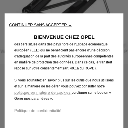
fonctionnalités essentielles telles que la sécurité, la gestion du
réseau et l’accessibilité. Les Outils améliorent la convivialité et
les performances grâce à diverses fonctionnalités telles que la
reconnaissance de la langue et les résultats de recherche, et
CONTINUER SANS ACCEPTER →
améliorent ainsi ce que nous vous proposons. Notre site web
peut également utiliser des Outils tiers afin de vous proposer des
BIENVENUE CHEZ OPEL
publicités plus pertinentes. Certains Outils peuvent être traités par
des tiers situés dans des pays hors de l'Espace économique
européen (EEE) qui ne bénéficient pas encore d'une décision
d'adéquation de la part des autorités européennes compétentes
Code
1680518180
en matière de protection des données. Dans ce cas, le transfert
KIT OUTILLAGE - FORMAT
repose sur votre consentement (art. 49.1a du RGPD).
BOITE
Si vous souhaitez en savoir plus sur les outils que nous utilisons
et sur la manière de les gérer, vous pouvez consulter notre
56,00 €
TTC/unité
politique en matière de cookies
ou cliquer sur le bouton «
P
Gérer mes paramètres ».
r
-
+
Politique de confidentialité
i
Q
c
AJOUTER AU PANIER
u
e