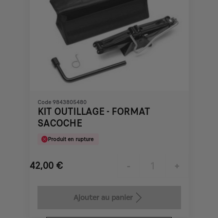
Code 9843805480
KIT OUTILLAGE - FORMAT
SACOCHE
Produit en rupture
42,00
€
-
+
Price
Quantity
is
updated
Ajouter au panier
42,00
to: