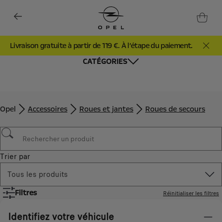
aiement.
PROMO Barres de Toit - 20%. Du 1er Juin au 31 Ao
CATÉGORIES
Opel
Accessoires
Roues et jantes
Roues de secours
Trier par
Tous les produits
Filtres
Réinitialiser les filtres
Identifiez votre véhicule