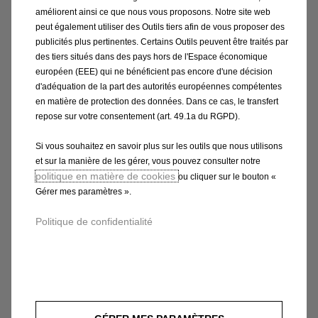
améliorent ainsi ce que nous vous proposons. Notre site web
peut également utiliser des Outils tiers afin de vous proposer des
publicités plus pertinentes. Certains Outils peuvent être traités par
des tiers situés dans des pays hors de l'Espace économique
européen (EEE) qui ne bénéficient pas encore d'une décision
d'adéquation de la part des autorités européennes compétentes
en matière de protection des données. Dans ce cas, le transfert
repose sur votre consentement (art. 49.1a du RGPD).
Code 9842759480
Si vous souhaitez en savoir plus sur les outils que nous utilisons
KIT OUTILLAGE - FORMAT
et sur la manière de les gérer, vous pouvez consulter notre
SACOCHE
politique en matière de cookies
ou cliquer sur le bouton «
Gérer mes paramètres ».
Livraison :
13/08
Politique de confidentialité
42,00
€
-
+
Price
Quantity
is
updated
Ajouter au panier
42,00
to:
€
1