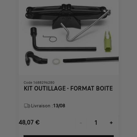
Code 1688296280
KIT OUTILLAGE - FORMAT BOITE
Livraison :
13/08
48,07
€
-
+
Price
Quantity