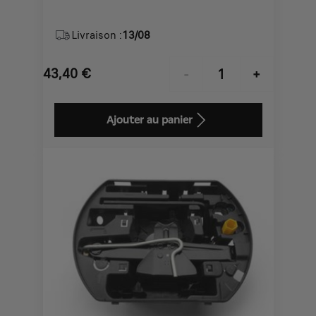
Livraison :
13/08
43,40
€
-
+
Price
Quantity
is
updated
Ajouter au panier
43,40
to:
€
1