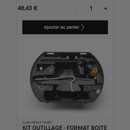
48,43
€
-
+
Price
Quantity
is
updated
Ajouter au panier
48,43
to:
€
1
Code 9842716080
KIT OUTILLAGE - FORMAT BOITE