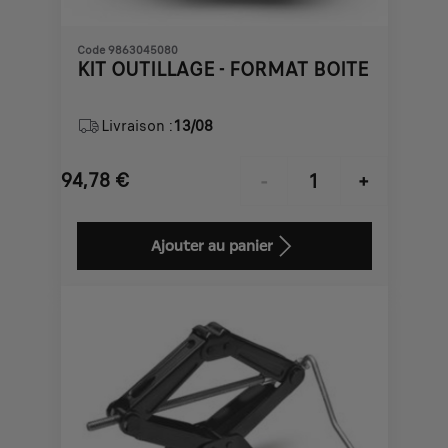
Code 9863045080
KIT OUTILLAGE - FORMAT BOITE
Livraison :
13/08
94,78
€
-
+
Price
Quantity
is
updated
Ajouter au panier
94,78
to:
€
1