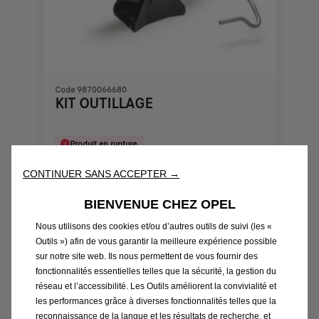
Code 9870066680
KIT OUTILLAGE
Produit en rupture
CONTINUER SANS ACCEPTER →
116,40
€
-
+
BIENVENUE CHEZ OPEL
Price
Quantity
is
updated
Nous utilisons des cookies et/ou d’autres outils de suivi (les «
Ajouter au panier
116,40
to:
Outils ») afin de vous garantir la meilleure expérience possible
sur notre site web. Ils nous permettent de vous fournir des
€
1
fonctionnalités essentielles telles que la sécurité, la gestion du
réseau et l’accessibilité. Les Outils améliorent la convivialité et
les performances grâce à diverses fonctionnalités telles que la
reconnaissance de la langue et les résultats de recherche, et