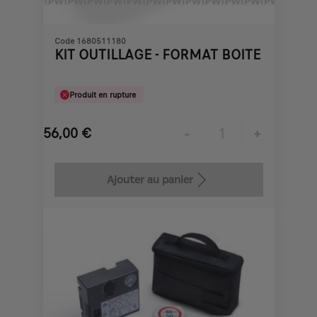
Code 1680511180
KIT OUTILLAGE - FORMAT BOITE
Produit en rupture
56,00
€
-
+
Price
Quantity
is
updated
Ajouter au panier
56,00
to:
€
1