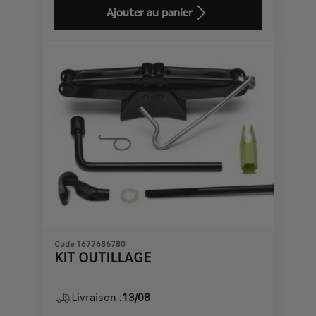
is
updated
Ajouter au panier
48,07
to:
€
1
Code 1677686780
KIT OUTILLAGE
Livraison :
13/08