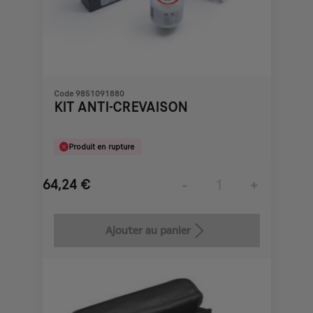
Code 9851091880
KIT ANTI-CREVAISON
Produit en rupture
64,24
€
-
+
Price
Quantity
is
updated
Ajouter au panier
64,24
to:
€
1