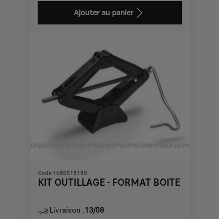
is
updated
Ajouter au panier
42,00
to:
€
1
Code 1680518180
KIT OUTILLAGE - FORMAT BOITE
Livraison :
13/08