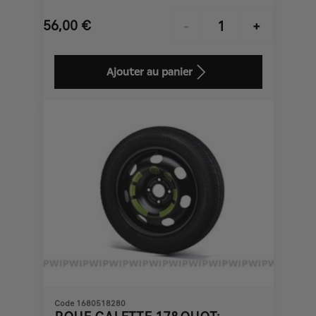
56,00
€
-
+
Price
Quantity
is
updated
Ajouter au panier
56,00
to:
€
1
Code 1680518280