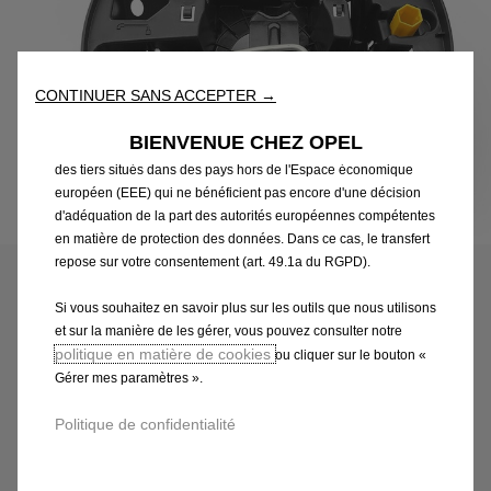
fonctionnalités essentielles telles que la sécurité, la gestion du
réseau et l’accessibilité. Les Outils améliorent la convivialité et
les performances grâce à diverses fonctionnalités telles que la
reconnaissance de la langue et les résultats de recherche, et
CONTINUER SANS ACCEPTER →
améliorent ainsi ce que nous vous proposons. Notre site web
peut également utiliser des Outils tiers afin de vous proposer des
BIENVENUE CHEZ OPEL
publicités plus pertinentes. Certains Outils peuvent être traités par
des tiers situés dans des pays hors de l'Espace économique
européen (EEE) qui ne bénéficient pas encore d'une décision
d'adéquation de la part des autorités européennes compétentes
Code
9842716180
en matière de protection des données. Dans ce cas, le transfert
KIT OUTILLAGE - FORMAT
repose sur votre consentement (art. 49.1a du RGPD).
BOITE
Si vous souhaitez en savoir plus sur les outils que nous utilisons
et sur la manière de les gérer, vous pouvez consulter notre
42,00 €
TTC/unité
politique en matière de cookies
ou cliquer sur le bouton «
P
Gérer mes paramètres ».
r
-
+
Politique de confidentialité
i
Q
c
AJOUTER AU PANIER
u
e