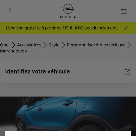
Livraison gratuite à partir de 119 €. À l’étape du paiement.
Opel
Accessoires
Style
Personnalisation extérieure
Marchepieds
Identifiez votre véhicule
Nous utilisons des cookies et/ou d’autres outils de suivi (les «
Outils ») afin de vous garantir la meilleure expérience possible
sur notre site web. Ils nous permettent de vous fournir des
fonctionnalités essentielles telles que la sécurité, la gestion du
réseau et l’accessibilité. Les Outils améliorent la convivialité et
les performances grâce à diverses fonctionnalités telles que la
reconnaissance de la langue et les résultats de recherche, et
améliorent ainsi ce que nous vous proposons. Notre site web