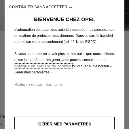
peut également utiliser des Outils tiers afin de vous proposer des
CONTINUER SANS ACCEPTER →
publicités plus pertinentes. Certains Outils peuvent être traités par
des tiers situés dans des pays hors de l'Espace économique
BIENVENUE CHEZ OPEL
européen (EEE) qui ne bénéficient pas encore d'une décision
Code
39156322
d'adéquation de la part des autorités européennes compétentes
MARCHEPIEDS
en matière de protection des données. Dans ce cas, le transfert
repose sur votre consentement (art. 49.1a du RGPD).
889,46 €
TTC/unité
Si vous souhaitez en savoir plus sur les outils que nous utilisons
P
et sur la manière de les gérer, vous pouvez consulter notre
r
-
+
politique en matière de cookies
ou cliquer sur le bouton «
i
Gérer mes paramètres ».
Q
Produit en rupture
c
u
e
AJOUTER AU PANIER
Politique de confidentialité
a
i
n
s
Paiement en plusieurs fois
t
8
i
8
Description
t
9
y
• Le kit inclut des supports de montage en acier ainsi que les
,
GÉRER MES PARAMÈTRES