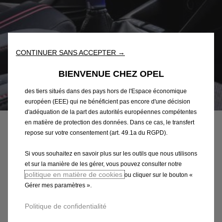
sur notre site web. Ils nous permettent de vous fournir des
fonctionnalités essentielles telles que la sécurité, la gestion du
réseau et l’accessibilité. Les Outils améliorent la convivialité et
les performances grâce à diverses fonctionnalités telles que la
reconnaissance de la langue et les résultats de recherche, et
CONTINUER SANS ACCEPTER →
améliorent ainsi ce que nous vous proposons. Notre site web
peut également utiliser des Outils tiers afin de vous proposer des
BIENVENUE CHEZ OPEL
publicités plus pertinentes. Certains Outils peuvent être traités par
des tiers situés dans des pays hors de l'Espace économique
Code
98342060AV
européen (EEE) qui ne bénéficient pas encore d'une décision
POMMEAU DE LEVIER DE
d'adéquation de la part des autorités européennes compétentes
en matière de protection des données. Dans ce cas, le transfert
VITESSES BVM6
repose sur votre consentement (art. 49.1a du RGPD).
Si vous souhaitez en savoir plus sur les outils que nous utilisons
84,60 €
TTC/unité
et sur la manière de les gérer, vous pouvez consulter notre
P
politique en matière de cookies
ou cliquer sur le bouton «
r
-
+
Gérer mes paramètres ».
i
Q
Politique de confidentialité
c
AJOUTER AU PANIER
u
e