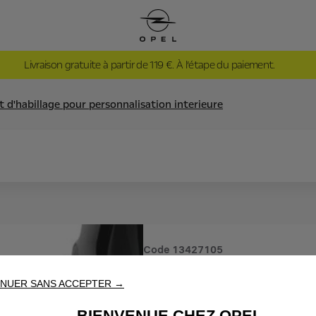
Livraison gratuite à partir de 119 €. À l’étape du paiement.
t d'habillage pour personnalisation interieure
Code
13427105
KIT D'HA
NUER SANS ACCEPTER →
BIENVENUE CHEZ OPEL