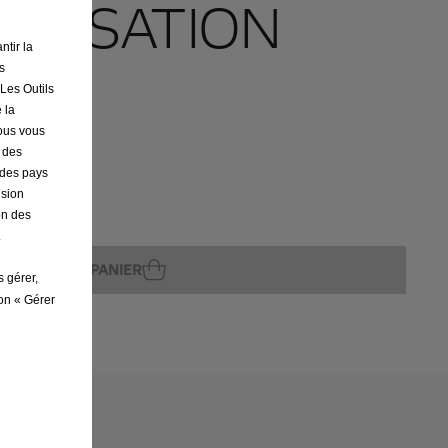
ALISATION
ntir la
URE
s
 Les Outils
 la
nous vous
r des
s des pays
ision
on des
ture
.
AJOUTER AU PANIER
s gérer,
ton « Gérer