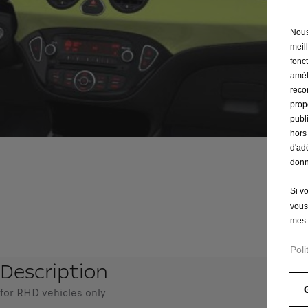
Nous 
meil
fonct
amél
reco
prop
publ
hors
d'ad
donn
Si v
vous
mes 
Poli
Description
for RHD vehicles only