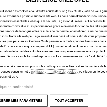
PERSONN
utilisons des cookies et/ou d’autres outils de suivi (les « Outils ») afin de vous gara
INTERIE
leure expérience possible sur notre site web. Ils nous permettent de vous fournir de
ionnalités essentielles telles que la sécurité, la gestion du réseau et l’accessibilité.
iorent la convivialité et les performances grâce à diverses fonctionnalités telles que
nnaissance de la langue et les résultats de recherche, et améliorent ainsi ce que 
260,58 €
osons. Notre site web peut également utiliser des Outils tiers afin de vous propose
TTC/unité
icités plus pertinentes. Certains Outils peuvent être traités par des tiers situés dan
P
 de l'Espace économique européen (EEE) qui ne bénéficient pas encore d'une déc
r
équation de la part des autorités européennes compétentes en matière de protecti
-
+
Produit en rup
ées. Dans ce cas, le transfert repose sur votre consentement (art. 49.1a du RGPD)
i
Q
c
ous souhaitez en savoir plus sur les outils que nous utilisons et sur la manière de le
u
e
politique en matière de cookies
 pouvez consulter notre
ou cliquer sur le bou
a
i
paramètres ».
Paiement en plusieurs fois
n
s
t
2
tique de confidentialité
i
6
t
0
GÉRER MES PARAMÈTRES
TOUT ACCEPTER
y
,