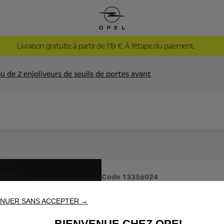
Livraison gratuite à partir de 119 €. À l’étape du paiement.
u de 2 enjoliveurs de seuils de portes avant
Code
13356024
JEU DE 2
NUER SANS ACCEPTER →
BIENVENUE CHEZ OPEL