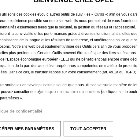
DE SEUIL
utilisons des cookies et/ou d’autres outils de suivi (les « Outils ») afin de vous gara
AVANT
leure expérience possible sur notre site web. Ils nous permettent de vous fournir de
ionnalités essentielles telles que la sécurité, la gestion du réseau et l’accessibilité.
iorent la convivialité et les performances grâce à diverses fonctionnalités telles que
nnaissance de la langue et les résultats de recherche, et améliorent ainsi ce que 
111,50 €
osons. Notre site web peut également utiliser des Outils tiers afin de vous propose
TTC/unité
icités plus pertinentes. Certains Outils peuvent être traités par des tiers situés dan
P
 de l'Espace économique européen (EEE) qui ne bénéficient pas encore d'une déc
r
équation de la part des autorités européennes compétentes en matière de protecti
-
+
Produit en rup
ées. Dans ce cas, le transfert repose sur votre consentement (art. 49.1a du RGPD)
i
Q
c
ous souhaitez en savoir plus sur les outils que nous utilisons et sur la manière de le
u
e
politique en matière de cookies
 pouvez consulter notre
ou cliquer sur le bou
a
i
paramètres ».
Paiement en plusieurs fois
n
s
t
1
tique de confidentialité
i
1
t
1
GÉRER MES PARAMÈTRES
TOUT ACCEPTER
y
,