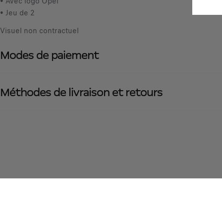
• Avec logo Opel
• Jeu de 2
Visuel non contractuel
Modes de paiement
Méthodes de livraison et retours