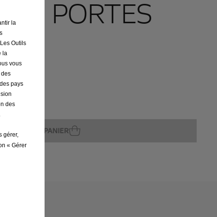
S DE PORTES
ntir la
s
 Les Outils
 la
nous vous
r des
s des pays
ision
on des
ture
.
AJOUTER AU PANIER
s gérer,
ton « Gérer