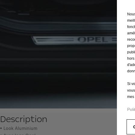
Nous 
meil
fonct
amél
reco
prop
publ
hors
d'ad
donn
Si v
vous
mes 
Poli
Description
• Look Aluminium