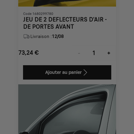
Code 1680299780
JEU DE 2 DEFLECTEURS D'AIR -
DE PORTES AVANT
Livraison :
12/08
73,24
€
-
+
Price
Quantity
is
updated
Ajouter au panier
73,24
to:
€
1