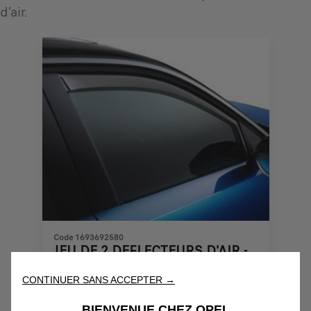
d’air.
Code 1693692580
JEU DE 2 DEFLECTEURS D'AIR -
DE PORTES AVANT
CONTINUER SANS ACCEPTER →
Livraison :
12/08
BIENVENUE CHEZ OPEL