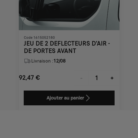
Code 1615052180
JEU DE 2 DEFLECTEURS D'AIR -
DE PORTES AVANT
Livraison :
12/08
92,47
€
-
+
Price
Quantity
is
updated
Ajouter au panier
92,47
to:
€
1