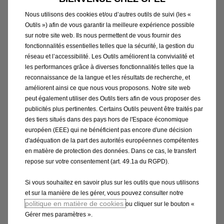
78,40
€
-
+
Nous utilisons des cookies et/ou d’autres outils de suivi (les «
Outils ») afin de vous garantir la meilleure expérience possible
Price
Quantity
sur notre site web. Ils nous permettent de vous fournir des
is
updated
Ajouter au panier
fonctionnalités essentielles telles que la sécurité, la gestion du
78,40
to:
réseau et l’accessibilité. Les Outils améliorent la convivialité et
€
1
les performances grâce à diverses fonctionnalités telles que la
reconnaissance de la langue et les résultats de recherche, et
améliorent ainsi ce que nous vous proposons. Notre site web
peut également utiliser des Outils tiers afin de vous proposer des
publicités plus pertinentes. Certains Outils peuvent être traités par
des tiers situés dans des pays hors de l'Espace économique
européen (EEE) qui ne bénéficient pas encore d'une décision
d'adéquation de la part des autorités européennes compétentes
en matière de protection des données. Dans ce cas, le transfert
repose sur votre consentement (art. 49.1a du RGPD).
Si vous souhaitez en savoir plus sur les outils que nous utilisons
et sur la manière de les gérer, vous pouvez consulter notre
politique en matière de cookies
ou cliquer sur le bouton «
Code 1648389080
Gérer mes paramètres ».
JEU DE 2 DEFLECTEURS D'AIR -