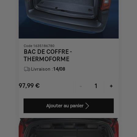
Code 1635186780
BAC DE COFFRE -
THERMOFORME
Livraison :
14/08
97,99
€
-
+
Price
Quantity
is
updated
Ajouter au panier
97,99
to:
€
1