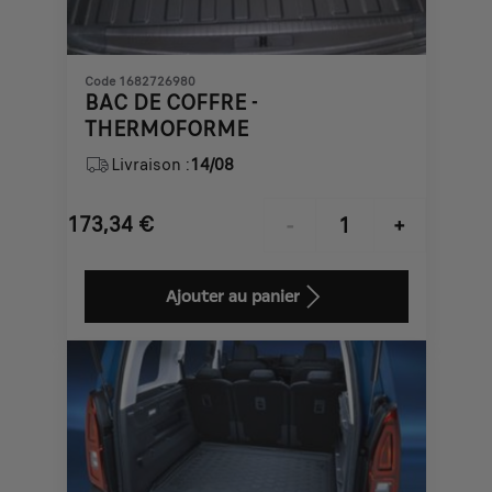
Code 1682726980
BAC DE COFFRE -
THERMOFORME
Livraison :
14/08
173,34
€
-
+
Price
Quantity
is
updated
Ajouter au panier
173,34
to:
€
1