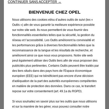
CONTINUER SANS ACCEPTER →
92,30
€
BIENVENUE CHEZ OPEL
-
+
Nous utilisons des cookies et/ou d’autres outils de suivi (les «
Price
Quantity
Outils ») afin de vous garantir la meilleure expérience possible
is
updated
Ajouter au panier
sur notre site web. Ils nous permettent de vous fournir des
92,30
to:
fonctionnalités essentielles telles que la sécurité, la gestion du
€
1
réseau et l’accessibilité. Les Outils améliorent la convivialité et
les performances grâce à diverses fonctionnalités telles que la
reconnaissance de la langue et les résultats de recherche, et
améliorent ainsi ce que nous vous proposons. Notre site web
peut également utiliser des Outils tiers afin de vous proposer des
publicités plus pertinentes. Certains Outils peuvent être traités par
des tiers situés dans des pays hors de l'Espace économique
européen (EEE) qui ne bénéficient pas encore d'une décision
d'adéquation de la part des autorités européennes compétentes
en matière de protection des données. Dans ce cas, le transfert
repose sur votre consentement (art. 49.1a du RGPD).
Si vous souhaitez en savoir plus sur les outils que nous utilisons
et sur la manière de les gérer, vous pouvez consulter notre
Code 1681894280