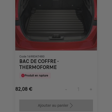
Code 1698347480
BAC DE COFFRE -
THERMOFORME
Produit en rupture
82,08
€
-
+
Price
Quantity
is
updated
Ajouter au panier
82,08
to: