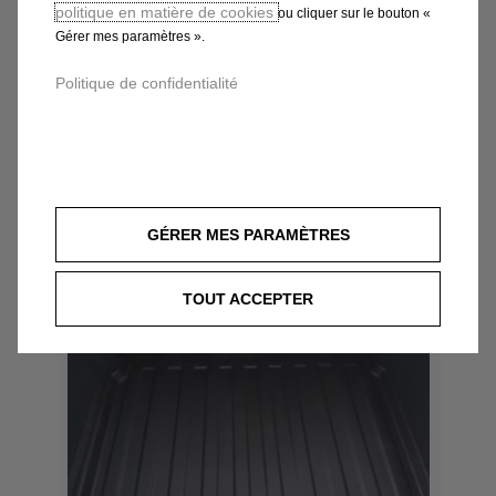
politique en matière de cookies
BAC DE COFFRE -
ou cliquer sur le bouton «
Gérer mes paramètres ».
THERMOFORME
Livraison :
14/08
Politique de confidentialité
112,34
€
-
+
Price
Quantity
is
updated
Ajouter au panier
112,34
to:
GÉRER MES PARAMÈTRES
€
1
TOUT ACCEPTER