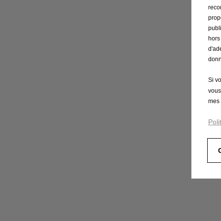
reco
prop
publ
hors
d'ad
donn
Si v
vous
mes 
Poli