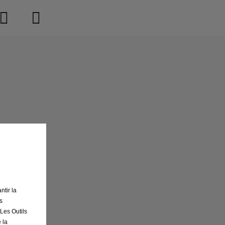
ntir la
s
 Les Outils
 la