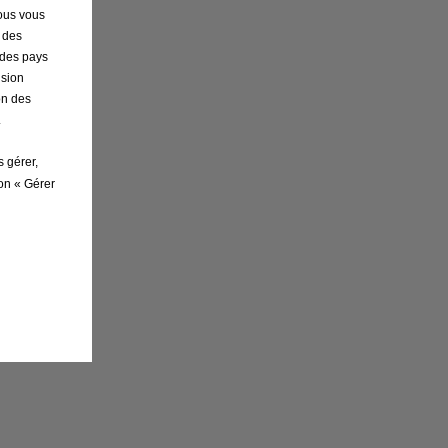
nous vous
r des
s des pays
ision
on des
.
s gérer,
ton « Gérer