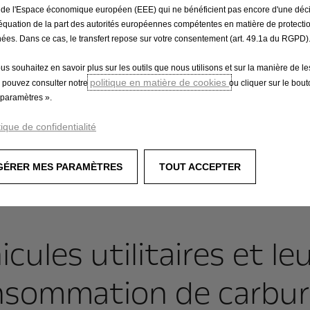
augmentée, la charge utile maximale tient
 de l'Espace économique européen (EEE) qui ne bénéficient pas encore d'une déc
compte du poids du conducteur.
équation de la part des autorités européennes compétentes en matière de protecti
ées. Dans ce cas, le transfert repose sur votre consentement (art. 49.1a du RGPD)
ous souhaitez en savoir plus sur les outils que nous utilisons et sur la manière de le
En savoir plus
politique en matière de cookies
 pouvez consulter notre
ou cliquer sur le bou
paramètres ».
tique de confidentialité
GÉRER MES PARAMÈTRES
TOUT ACCEPTER
ules utilitaires et le
nsommation de carbur