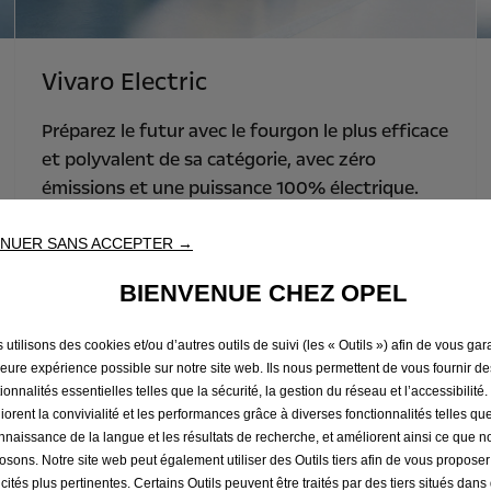
Vivaro Electric
Préparez le futur avec le fourgon le plus efficace
et polyvalent de sa catégorie, avec zéro
émissions et une puissance 100% électrique.
Découvrez le Vivaro Electric, disponible dans
quatre carrosseries différentes, deux longueurs
NUER SANS ACCEPTER →
et deux tailles de batterie pour une autonomie
BIENVENUE CHEZ OPEL
allant jusqu'à 350 km
1
. Doué d'une grande
polyvalence et d'une charge utile maximale de 1
utilisons des cookies et/ou d’autres outils de suivi (les « Outils ») afin de vous gara
263 kg
2
, ce fourgon répondra à tous vos besoins
leure expérience possible sur notre site web. Ils nous permettent de vous fournir de
de transport, qu'ils soient personnels ou
ionnalités essentielles telles que la sécurité, la gestion du réseau et l’accessibilité.
professionnels.
iorent la convivialité et les performances grâce à diverses fonctionnalités telles que
nnaissance de la langue et les résultats de recherche, et améliorent ainsi ce que 
osons. Notre site web peut également utiliser des Outils tiers afin de vous propose
2
Sur les modèles équipés d'une charge utile
icités plus pertinentes. Certains Outils peuvent être traités par des tiers situés dan