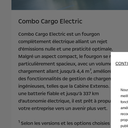
Combo Cargo Electric
Combo Cargo Electric est un fourgon
complètement électrique alliant un rejet
d'émissions nulle et une praticité optimale.
Malgré un aspect compact, le fourgon se révèle
particulièrement spacieux, avec un volume de
CONTI
1
chargement allant jusqu'à 4,4 m
, amélioré par
des fonctionnalités de gestion de chargement
ingénieuses, telles que la Cabine Extenso. Avec
Nous 
une batterie fiable et jusqu’à 337 km
meil
d'autonomie électrique, il est prêt à propulser
fonct
votre entreprise vers un avenir plus vert.
amél
reco
prop
1
Selon les versions et les options choisies
publ