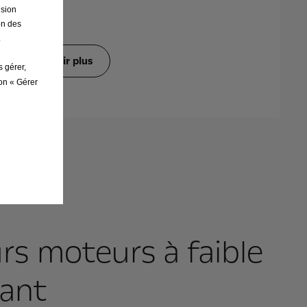
ision
on des
.
En savoir plus
s gérer,
ton « Gérer
urs moteurs à faible
ant