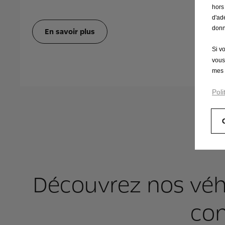
hors
d'ad
donn
En savoir plus
Si v
vous
mes 
Poli
Découvrez nos véhic
co