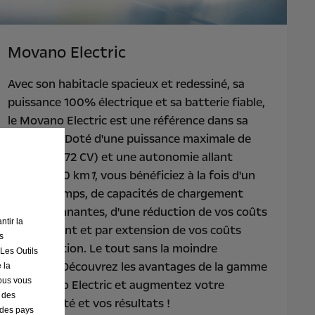
Movano Electric
Avec son habitacle spacieux et redessiné, sa
puissance 100% électrique et sa batterie fiable,
le Movano Electric est une référence dans sa
catégorie. Doté d'une puissance maximale de
200 kW (272 CV) et une autonomie allant
jusqu'à 430 km
1
, vous bénéficiez à la fois d'un
gain de temps, de capacités de chargement
impressionnantes, d'une réduction de vos coûts
ntir la
de carburant et par extension de vos coûts
s
d'exploitation. Le tout sans la moindre
 Les Outils
émission. Découvrez les avantages de la gamme
 la
nous vous
du Movano Electric et augmentez votre
r des
productivité et vos résultats !
s des pays