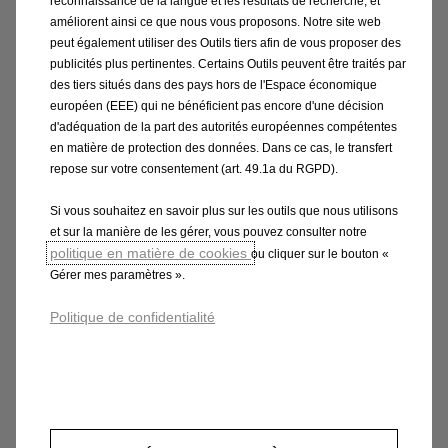
reconnaissance de la langue et les résultats de recherche, et
améliorent ainsi ce que nous vous proposons. Notre site web
peut également utiliser des Outils tiers afin de vous proposer des
publicités plus pertinentes. Certains Outils peuvent être traités par
Complétez le formulaire et laissez nos experts vous
des tiers situés dans des pays hors de l'Espace économique
européen (EEE) qui ne bénéficient pas encore d'une décision
accompagner vers la solution la plus avantageuse.
d'adéquation de la part des autorités européennes compétentes
en matière de protection des données. Dans ce cas, le transfert
repose sur votre consentement (art. 49.1a du RGPD).
Faites le point gratuitement
Si vous souhaitez en savoir plus sur les outils que nous utilisons
et sur la manière de les gérer, vous pouvez consulter notre
politique en matière de cookies
ou cliquer sur le bouton «
Gérer mes paramètres ».
Les aides dédiées aux
Politique de confidentialité
professionnels ​
En fonction de votre activité, vous pouvez bénéficier
de différents dispositifs :​