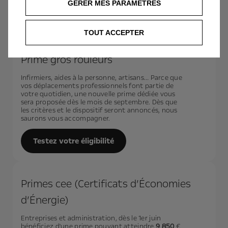
GÉRER MES PARAMÈTRES
TOUT ACCEPTER
Prime gros rouleurs
Infirmiers, aides à la personne, artisans… Parce que
vos déplacements professionnels font partie de
votre quotidien, une nouvelle prime dédiée vous
sera proposée dès le mois de septembre. Dès que
les critères et le dispositif seront annoncés, nous
saurons vous accompagner.
Testez votre éligibilité​
Primes cee (Certificats d’Économies
d’Énergie)
Entreprises et administration, dès le 1er juin
bénéficiez d'une prime pouvant atteindre
9 850
€