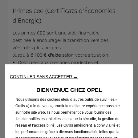
Primes cee (Certificats d’Économies
d’Énergie)
Les primes CEE sont une aide financière
destinée à encourager la transition vers des
véhicules plus propres.
Jusqu’à
6 100 € d’aide
selon votre situation :
Destinées aux ménages modestes et
précaires
Valables sur une large gamme de véhicules
CONTINUER SANS ACCEPTER →
électriques (tous nos modèles sont
BIENVENUE CHEZ OPEL
éligibles)
Nous utilisons des cookies et/ou d’autres outils de suivi (les «
En savoir plus
Testez votre éligibilité​
Outils ») afin de vous garantir la meilleure expérience possible
sur notre site web. Ils nous permettent de vous fournir des
fonctionnalités essentielles telles que la sécurité, la gestion du
réseau et l’accessibilité. Les Outils améliorent la convivialité et
les performances grâce à diverses fonctionnalités telles que la