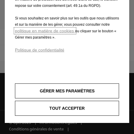
repose sur votre consentement (art. 49.1a du RGPD).
Offres de services
Si vous souhaitez en savoir plus sur les outils que nous utilisons
et sur la manière de les gérer, vous pouvez consulter notre
politique en matière de cookies
ou cliquer sur le bouton «
Toutes les offres de services Opel
Gérer mes paramètres ».
Politique de confidentialité
Contrôle de l'huile
GÉRER MES PARAMÈTRES
Demandez une
Configurez
Estimez votre
offre
véhicule
TOUT ACCEPTER
© Opel 2025
Informations légales
Conditions générales de vente