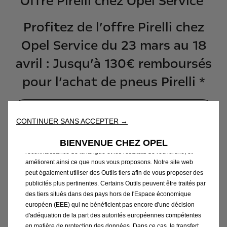
Offre Pirelli chez Opel Service
Profitez de l’offre Pirelli chez
Opel Service du 23 mars au 18
avril : Jusqu’à 130€ remboursés
pour l’achat de pneus Pirelli *
Nous utilisons des cookies et/ou d’autres outils de suivi (les «
Outils ») afin de vous garantir la meilleure expérience possible
sur notre site web. Ils nous permettent de vous fournir des
Prendre rendez-vous
fonctionnalités essentielles telles que la sécurité, la gestion du
CONTINUER SANS ACCEPTER →
réseau et l’accessibilité. Les Outils améliorent la convivialité et
les performances grâce à diverses fonctionnalités telles que la
BIENVENUE CHEZ OPEL
Participer à l'opération
reconnaissance de la langue et les résultats de recherche, et
améliorent ainsi ce que nous vous proposons. Notre site web
peut également utiliser des Outils tiers afin de vous proposer des
publicités plus pertinentes. Certains Outils peuvent être traités par
des tiers situés dans des pays hors de l'Espace économique
européen (EEE) qui ne bénéficient pas encore d'une décision
Mentions légales *
d'adéquation de la part des autorités européennes compétentes
en matière de protection des données. Dans ce cas, le transfert