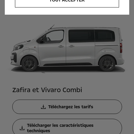
TOUT ACCEPTER
Zafira et Vivaro Combi
Téléchargez les tarifs
Télécharger les caractéristiques
techniques