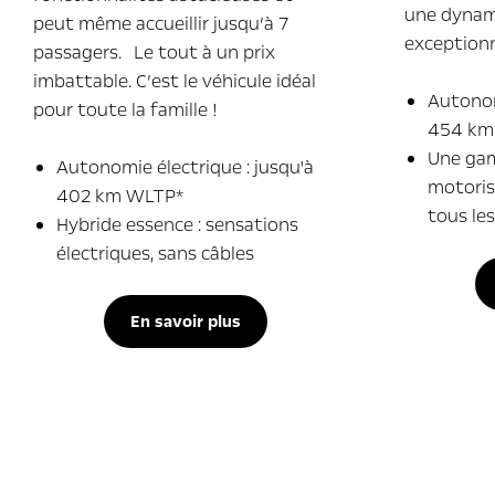
une dynam
peut même accueillir jusqu’à 7
exceptionn
passagers. Le tout à un prix
imbattable. C’est le véhicule idéal
Autonom
pour toute la famille !
454 km
Une ga
Autonomie électrique : jusqu'à
motoris
402 km WLTP*
tous le
Hybride essence : sensations
électriques, sans câbles
En savoir plus