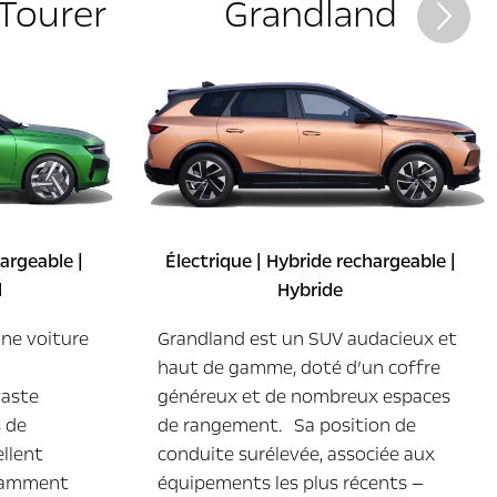
Tourer
Grandland
Suivan
hargeable |
Électrique | Hybride rechargeable |
l
Hybride
une voiture
Grandland est un SUV audacieux et
haut de gamme, doté d’un coffre
vaste
généreux et de nombreux espaces
s de
de rangement. Sa position de
ellent
conduite surélevée, associée aux
otamment
équipements les plus récents —