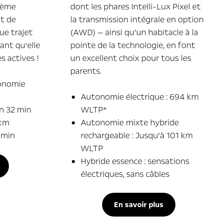
tème
dont les phares Intelli-Lux Pixel et
t de
la transmission intégrale en option
e trajet
(AWD) — ainsi qu’un habitacle à la
ant qu’elle
pointe de la technologie, en font
s actives !
un excellent choix pour tous les
parents.
onomie
Autonomie électrique : 694 km
n 32 min
WLTP*
 km
Autonomie mixte hybride
 min
rechargeable : Jusqu’à 101 km
WLTP
Hybride essence : sensations
électriques, sans câbles
En savoir plus