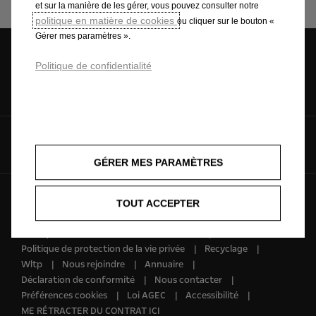
et sur la manière de les gérer, vous pouvez consulter notre
politique en matière de cookies
ou cliquer sur le bouton «
Gérer mes paramètres ».
Politique de confidentialité
Demandez une
Configurez
Estimez votre
offre
véhicule
Suivez-nous sur
GÉRER MES PARAMÈTRES
© Opel 2025
Informations légales
TOUT ACCEPTER
Conditions générales de vente
Politique de confidentialités et de cookies
Politique de protection de la vie privée
Recyclage
Wltp
Nous rejoindre
Annuaire
Déclaration de conformité
Nous contacter
Préférences cookies
Loi AGEC
Accessibilité
ME RÉTRACTER DU CONTRAT ICI