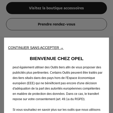
Visitez la boutique accessoires
Prendre rendez-vous
Nous utilisons des cookies et/ou d’autres outils de suivi (les «
Outils ») afin de vous garantir la meilleure expérience possible
sur notre site web. Ils nous permettent de vous fournir des
fonctionnalités essentielles telles que la sécurité, la gestion du
réseau et l’accessibilité. Les Outils améliorent la convivialité et
CONTINUER SANS ACCEPTER →
-20% sur les accessoires chez
les performances grâce à diverses fonctionnalités telles que la
reconnaissance de la langue et les résultats de recherche, et
Opel Service
BIENVENUE CHEZ OPEL
améliorent ainsi ce que nous vous proposons. Notre site web
Vous souhaitez équiper votre Opel ? Opel Service
peut également utiliser des Outils tiers afin de vous proposer des
publicités plus pertinentes. Certains Outils peuvent être traités par
vous propose -20% sur une sélection d'accessoires :
des tiers situés dans des pays hors de l'Espace économique
barres de toit, attelages... *
européen (EEE) qui ne bénéficient pas encore d'une décision
d'adéquation de la part des autorités européennes compétentes
en matière de protection des données. Dans ce cas, le transfert
repose sur votre consentement (art. 49.1a du RGPD).
Mentions légales *
Si vous souhaitez en savoir plus sur les outils que nous utilisons