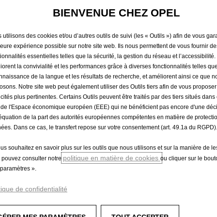
BIENVENUE CHEZ OPEL
a batterie de votre Opel. Opel Service vous prop
besoin de la remplacer, profitez de -20% sur votr
utilisons des cookies et/ou d’autres outils de suivi (les « Outils ») afin de vous gara
leure expérience possible sur notre site web. Ils nous permettent de vous fournir de
ionnalités essentielles telles que la sécurité, la gestion du réseau et l’accessibilité.
iorent la convivialité et les performances grâce à diverses fonctionnalités telles que
nnaissance de la langue et les résultats de recherche, et améliorent ainsi ce que 
osons. Notre site web peut également utiliser des Outils tiers afin de vous propose
icités plus pertinentes. Certains Outils peuvent être traités par des tiers situés dan
 de l'Espace économique européen (EEE) qui ne bénéficient pas encore d'une déc
équation de la part des autorités européennes compétentes en matière de protecti
ées. Dans ce cas, le transfert repose sur votre consentement (art. 49.1a du RGPD)
Trouvez une concession
Demandez un essai
ous souhaitez en savoir plus sur les outils que nous utilisons et sur la manière de le
politique en matière de cookies
 pouvez consulter notre
ou cliquer sur le bou
paramètres ».
es professionnels
Opel expérience
tique de confidentialité
ness
Mobilité électrique
aires
Musée virtuel Opel 360°
GÉRER MES PARAMÈTRES
TOUT ACCEPTER