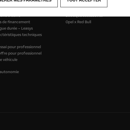
aires électriques
Concept cars
ansformés
Boutique lifestyle Opel
ons d'usine
Boutique accessoires
s de financement
Opel x Red Bull
gue durée – Leasys
actéristiques techniques
sai pour professionnel
fre pour professionnel
e véhicule
 autonomie