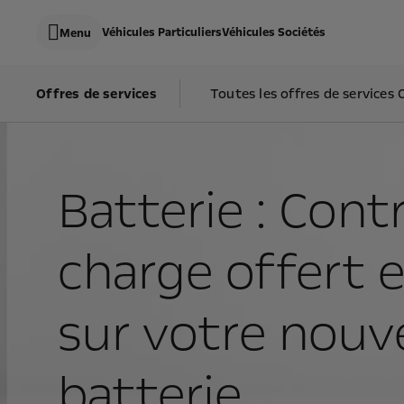
s
k
Véhicules Particuliers
Véhicules Sociétés
Menu
i
p
c
s
o
k
Offres de services
Toutes les offres de services 
n
i
t
p
e
t
n
o
t
N
D
a
a
Batterie : Cont
v
t
i
a
g
a
t
charge offert 
i
o
n
D
sur votre nouve
a
t
a
batterie