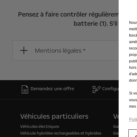
Pensez à faire contrôler régulièrement l
batterie (1). S'il y a 
Nous 
meil
fonct
amél
reco
Mentions légales *
prop
publ
hors
d'ad
donn
Demandez une offre
Configurez
Si v
vous
mes 
Véhicules particuliers
Véhicul
Poli
Véhicules électriques
Gamme Busi
Véhicule hybrides rechargeables et hybrides
Gamme Utilit