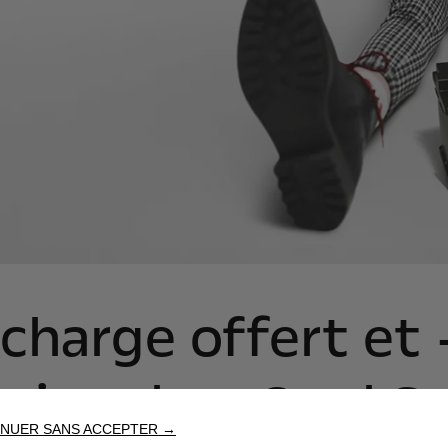
charge offert et
ries chez Opel S
NUER SANS ACCEPTER →