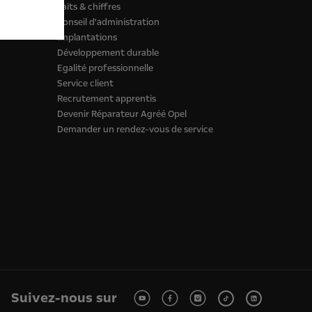
Faits & chiffres
Conseil d'administration
Implantations
Développement durable
Egalité professionnelle
Service client
Recrutement apprentis
Devenir Réparateur Agréé Opel
Demander un rendez-vous de service
Suivez-nous sur