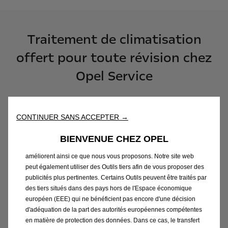
Traitement de climatisation
offert pour toute révision chez
Opel Service
Nous utilisons des cookies et/ou d’autres outils de suivi (les «
Outils ») afin de vous garantir la meilleure expérience possible
Pour votre confort, faites
sur notre site web. Ils nous permettent de vous fournir des
fonctionnalités essentielles telles que la sécurité, la gestion du
contrôler régulièrement la
CONTINUER SANS ACCEPTER →
réseau et l’accessibilité. Les Outils améliorent la convivialité et
climatisation de votre Opel.
les performances grâce à diverses fonctionnalités telles que la
BIENVENUE CHEZ OPEL
reconnaissance de la langue et les résultats de recherche, et
Bénéficiez chez Opel Service d'un
améliorent ainsi ce que nous vous proposons. Notre site web
peut également utiliser des Outils tiers afin de vous proposer des
traitement de la climatisation
publicités plus pertinentes. Certains Outils peuvent être traités par
des tiers situés dans des pays hors de l'Espace économique
offert pour la réalisation d'une
européen (EEE) qui ne bénéficient pas encore d'une décision
révision sur votre Opel *.
d'adéquation de la part des autorités européennes compétentes
en matière de protection des données. Dans ce cas, le transfert