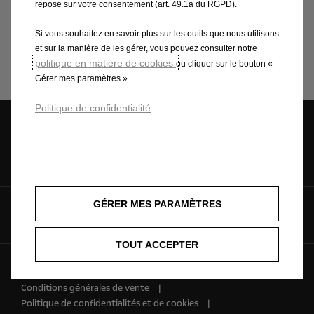
repose sur votre consentement (art. 49.1a du RGPD).
Si vous souhaitez en savoir plus sur les outils que nous utilisons
Mentions légales *
et sur la manière de les gérer, vous pouvez consulter notre
politique en matière de cookies
ou cliquer sur le bouton «
Gérer mes paramètres ».
Politique de confidentialité
Demandez une
Configurez
Estimez votre
offre
véhicule
GÉRER MES PARAMÈTRES
Suivez-nous sur
TOUT ACCEPTER
© Opel 2025
Informations légales
Conditions générales de vente
Politique de confidentialités et de cookies