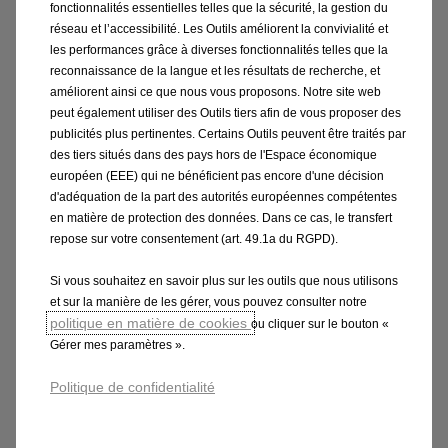
fonctionnalités essentielles telles que la sécurité, la gestion du
réseau et l’accessibilité. Les Outils améliorent la convivialité et
les performances grâce à diverses fonctionnalités telles que la
reconnaissance de la langue et les résultats de recherche, et
améliorent ainsi ce que nous vous proposons. Notre site web
peut également utiliser des Outils tiers afin de vous proposer des
publicités plus pertinentes. Certains Outils peuvent être traités par
des tiers situés dans des pays hors de l'Espace économique
européen (EEE) qui ne bénéficient pas encore d'une décision
d'adéquation de la part des autorités européennes compétentes
Visuel non contractuel
en matière de protection des données. Dans ce cas, le transfert
repose sur votre consentement (art. 49.1a du RGPD).
Si vous souhaitez en savoir plus sur les outils que nous utilisons
et sur la manière de les gérer, vous pouvez consulter notre
Frontera Electric
politique en matière de cookies
ou cliquer sur le bouton «
Gérer mes paramètres ».
À partir de 149€/mois (*)
Politique de confidentialité
Sans apport
Prime Certinergy(***) de 6 100€