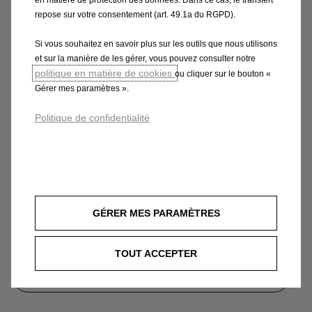
en matière de protection des données. Dans ce cas, le transfert
repose sur votre consentement (art. 49.1a du RGPD).
Si vous souhaitez en savoir plus sur les outils que nous utilisons
et sur la manière de les gérer, vous pouvez consulter notre
Vivaro Combi Electric
politique en matière de cookies
ou cliquer sur le bouton «
À partir de
469€ / mois *
Gérer mes paramètres ».
Ou à partir de 38 000€ **
Politique de confidentialité
GÉRER MES PARAMÈTRES
TOUT ACCEPTER
* voir mentions légales