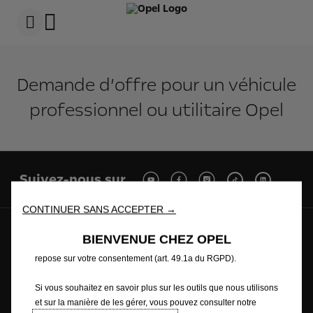
s
k
i
p
c
s
Nous utilisons des cookies et/ou d’autres outils de suivi (les «
o
k
Outils ») afin de vous garantir la meilleure expérience possible
n
i
Demande d’offre pour un véhicule
t
p
sur notre site web. Ils nous permettent de vous fournir des
e
t
fonctionnalités essentielles telles que la sécurité, la gestion du
professionnel ou utilitaire Opel
n
o
réseau et l’accessibilité. Les Outils améliorent la convivialité et
t
N
les performances grâce à diverses fonctionnalités telles que la
D
a
a
v
reconnaissance de la langue et les résultats de recherche, et
t
i
améliorent ainsi ce que nous vous proposons. Notre site web
a
g
peut également utiliser des Outils tiers afin de vous proposer des
a
Suivez-nous sur
t
publicités plus pertinentes. Certains Outils peuvent être traités par
i
des tiers situés dans des pays hors de l'Espace économique
o
CONTINUER SANS ACCEPTER →
européen (EEE) qui ne bénéficient pas encore d'une décision
n
D
d'adéquation de la part des autorités européennes compétentes
© Opel 2025
Informations légales
BIENVENUE CHEZ OPEL
a
en matière de protection des données. Dans ce cas, le transfert
t
Conditions générales de vente
repose sur votre consentement (art. 49.1a du RGPD).
a
Politique de confidentialités et de cookies
Politique de protection de la vie privée
Recyclage
Si vous souhaitez en savoir plus sur les outils que nous utilisons
Wltp
Nous rejoindre
Annuaire
et sur la manière de les gérer, vous pouvez consulter notre