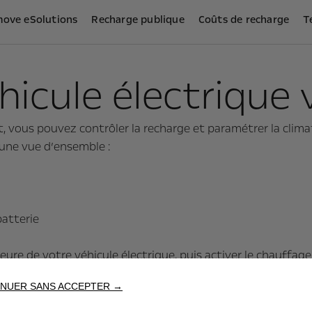
move eSolutions
Recharge publique
Coûts de recharge
T
icule électrique v
vous pouvez contrôler la recharge et paramétrer la climati
’une vue d’ensemble :
batterie
re de votre véhicule électrique, puis activer le chauffage o
ement d’économiser de l’énergie et d’optimiser l’autonomie
NUER SANS ACCEPTER →
a disponibilité du réseau mobile.