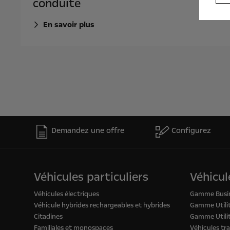
conduite
En savoir plus
Demandez une offre
Configurez
Véhicules particuliers
Véhicul
Véhicules électriques
Gamme Busi
Véhicule hybrides rechargeables et hybrides
Gamme Utilit
Citadines
Gamme Utilit
Familiales et monospaces
Véhicules tr