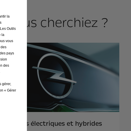
e vous cherchiez ?
ntir la
s
 Les Outils
 la
nous vous
r des
s des pays
ision
on des
.
s gérer,
ton « Gérer
Modèles électriques et hybrides