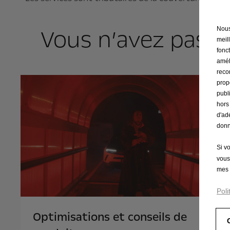
Vous n’avez pas t
Nous 
meil
fonct
amél
reco
prop
publ
hors
d'ad
donn
Si v
vous
mes 
Poli
Optimisations et conseils de