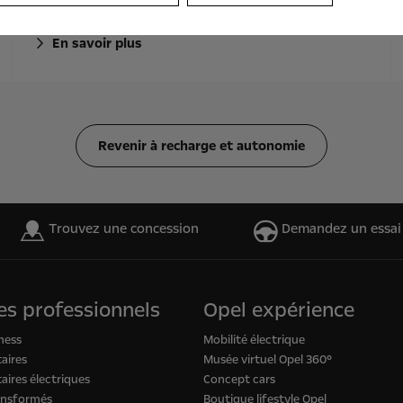
électriques
En savoir plus
Revenir à recharge et autonomie
Trouvez une concession
Demandez un essai
es professionnels
Opel expérience
ness
Mobilité électrique
aires
Musée virtuel Opel 360°
aires électriques
Concept cars
ansformés
Boutique lifestyle Opel