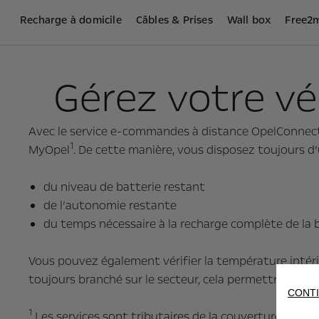
Recharge à domicile
Câbles & Prises
Wall box
Free2
Gérez votre véh
Avec le service e-commandes à distance OpelConnect, 
1
MyOpel
. De cette manière, vous disposez toujours d
du niveau de batterie restant
de l’autonomie restante
du temps nécessaire à la recharge complète de la 
Vous pouvez également vérifier la température intérieu
toujours branché sur le secteur, cela permettra égal
CONTI
1
Les services sont tributaires de la couverture et de l