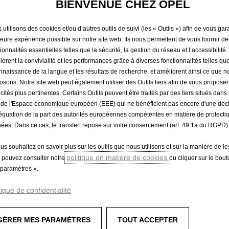
BIENVENUE CHEZ OPEL
rouvé l’information qu
utilisons des cookies et/ou d’autres outils de suivi (les « Outils ») afin de vous gara
leure expérience possible sur notre site web. Ils nous permettent de vous fournir de
ionnalités essentielles telles que la sécurité, la gestion du réseau et l’accessibilité.
iorent la convivialité et les performances grâce à diverses fonctionnalités telles que
nnaissance de la langue et les résultats de recherche, et améliorent ainsi ce que 
osons. Notre site web peut également utiliser des Outils tiers afin de vous propose
icités plus pertinentes. Certains Outils peuvent être traités par des tiers situés dan
 de l'Espace économique européen (EEE) qui ne bénéficient pas encore d'une déc
équation de la part des autorités européennes compétentes en matière de protecti
ées. Dans ce cas, le transfert repose sur votre consentement (art. 49.1a du RGPD)
ous souhaitez en savoir plus sur les outils que nous utilisons et sur la manière de le
politique en matière de cookies
 pouvez consulter notre
ou cliquer sur le bou
paramètres ».
tique de confidentialité
Consommation des véhicules
GÉRER MES PARAMÈTRES
TOUT ACCEPTER