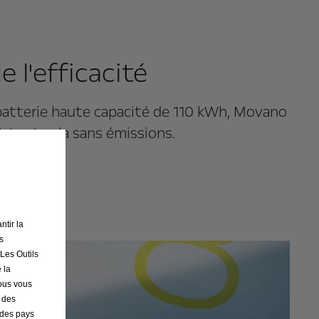
 l'efficacité
batterie haute capacité de 110 kWh, Movano
t tout cela sans émissions.
ntir la
s
 Les Outils
 la
nous vous
r des
s des pays