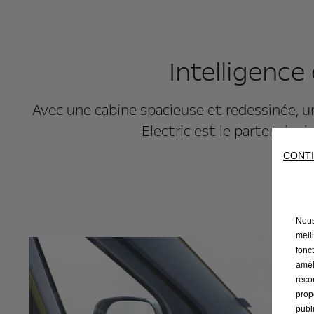
Intelligence
Avec une cabine spacieuse et redessinée, 
Electric est le partenaire
CONTI
Nous 
meil
fonct
amél
reco
prop
publ