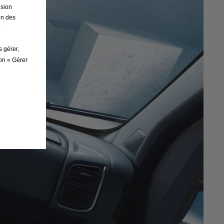
ision
on des
.
s gérer,
ton « Gérer