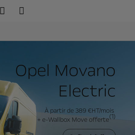
Opel Movano
Electric
À partir de 389 €HT/mois
(1)
+ e-Wallbox Move offerte