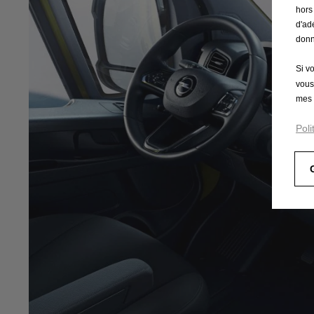
hors
d'ad
donn
Si v
vous
mes 
Poli