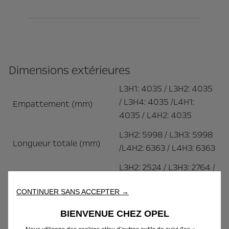
Dimensions extérieures
L3H1: 4035 / L3H2: 4035
/ L3H4: 4035 /L4H1:
Empattement (mm)
4035 / L4H2: 4035
L3H2: 5998 / L3H3: 5998
Longueur totale (mm)
/L4H2: 6363 / L4H3: 6363
L3H2: 2524 / L3H3: 2764 /
Hauteur à vide (mm)
L4H2: 2524 / L4H3: 2764
CONTINUER SANS ACCEPTER →
Largeur avec
rétroviseurs
BIENVENUE CHEZ OPEL
2050 - 2690
pliés/dépliés (mm)