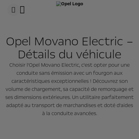
s
k
i
p
c
s
o
k
n
i
Opel Movano Electric –
t
p
e
t
n
o
Détails du véhicule
t
N
D
a
a
v
Choisir l'Opel Movano Electric, c'est opter pour une
t
i
a
g
conduite sans émission avec un fourgon aux
a
caractéristiques exceptionnelles ! Découvrez son
t
i
volume de chargement, sa capacité de remorquage et
o
n
ses dimensions extérieures. Un utilitaire parfaitement
D
adapté au transport de marchandises et doté d'aides
a
t
à la conduite avancées.
a