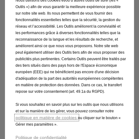
Nous utilisons des cookies et/ou d’autres outils de suivi (les «
Outils ») afin de vous garantir la meilleure expérience possible
Diamètre de braquage
sur notre site web. Ils nous permettent de vous fournir des
(mur à mur / bord à
L3 / L4: 14,3 / 15,3
fonctionnalités essentielles telles que la sécurité, la gestion du
bord) (m)
réseau et l’accessibilité. Les Outils améliorent la convivialité et
les performances grâce à diverses fonctionnalités telles que la
reconnaissance de la langue et les résultats de recherche, et
améliorent ainsi ce que nous vous proposons. Notre site web
peut également utiliser des Outils tiers afin de vous proposer des
publicités plus pertinentes. Certains Outils peuvent être traités par
des tiers situés dans des pays hors de l'Espace économique
européen (EEE) qui ne bénéficient pas encore d'une décision
d'adéquation de la part des autorités européennes compétentes
Dimensions intérieures
en matière de protection des données. Dans ce cas, le transfert
repose sur votre consentement (art. 49.1a du RGPD).
Volume de
bagages/espace de
Si vous souhaitez en savoir plus sur les outils que nous utilisons
et sur la manière de les gérer, vous pouvez consulter notre
chargement (selon la
–
politique en matière de cookies
ou cliquer sur le bouton «
méthode de mesure
Gérer mes paramètres ».
ECIE) (L) :
Politique de confidentialité