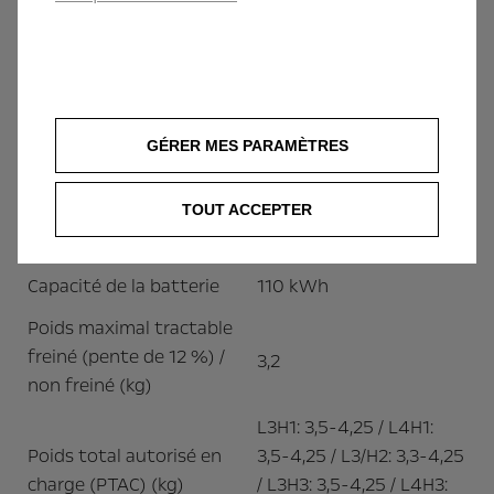
GÉRER MES PARAMÈTRES
Poids et charge
L3H2: 2890 / L4H2: 2935
TOUT ACCEPTER
Poids du véhicule (kg)
/ L4H3: 2965
Capacité de la batterie
110 kWh
Poids maximal tractable
freiné (pente de 12 %) /
3,2
non freiné (kg)
L3H1: 3,5-4,25 / L4H1:
Poids total autorisé en
3,5-4,25 / L3/H2: 3,3-4,25
charge (PTAC) (kg)
/ L3H3: 3,5-4,25 / L4H3: