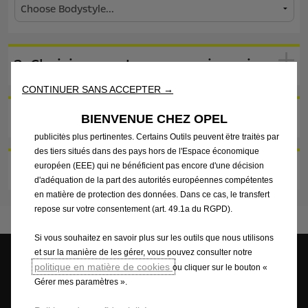
Nous utilisons des cookies et/ou d’autres outils de suivi (les «
Outils ») afin de vous garantir la meilleure expérience possible
sur notre site web. Ils nous permettent de vous fournir des
fonctionnalités essentielles telles que la sécurité, la gestion du
2. Choisissez votre concessionnaire
réseau et l’accessibilité. Les Outils améliorent la convivialité et
les performances grâce à diverses fonctionnalités telles que la
CONTINUER SANS ACCEPTER →
reconnaissance de la langue et les résultats de recherche, et
améliorent ainsi ce que nous vous proposons. Notre site web
3. Complétez vos coordonnées
BIENVENUE CHEZ OPEL
peut également utiliser des Outils tiers afin de vous proposer des
publicités plus pertinentes. Certains Outils peuvent être traités par
des tiers situés dans des pays hors de l'Espace économique
4. Envoyez vos informations
européen (EEE) qui ne bénéficient pas encore d'une décision
d'adéquation de la part des autorités européennes compétentes
en matière de protection des données. Dans ce cas, le transfert
repose sur votre consentement (art. 49.1a du RGPD).
Si vous souhaitez en savoir plus sur les outils que nous utilisons
et sur la manière de les gérer, vous pouvez consulter notre
politique en matière de cookies
ou cliquer sur le bouton «
Gérer mes paramètres ».
Demandez une
Configurez
Estimez votre
offre
véhicule